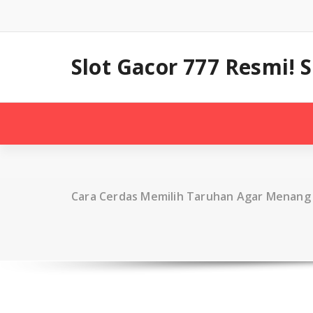
Skip
to
content
Slot Gacor 777 Resmi! 
Cara Cerdas Memilih Taruhan Agar Menang 