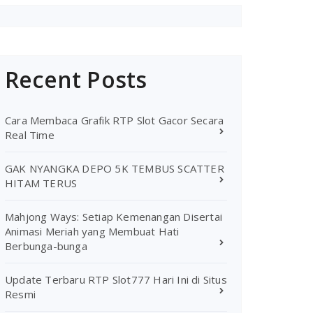
Recent Posts
Cara Membaca Grafik RTP Slot Gacor Secara
Real Time
GAK NYANGKA DEPO 5K TEMBUS SCATTER
HITAM TERUS
Mahjong Ways: Setiap Kemenangan Disertai
Animasi Meriah yang Membuat Hati
Berbunga-bunga
Update Terbaru RTP Slot777 Hari Ini di Situs
Resmi