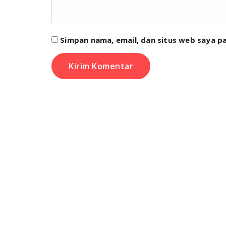
Simpan nama, email, dan situs web saya p