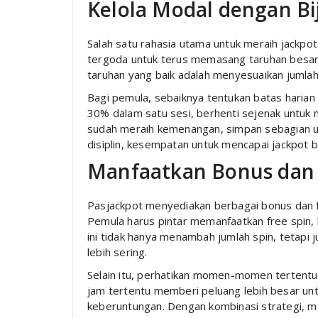
Kelola Modal dengan Bi
Salah satu rahasia utama untuk meraih jackpo
tergoda untuk terus memasang taruhan besar 
taruhan yang baik adalah menyesuaikan jumlah 
Bagi pemula, sebaiknya tentukan batas harian 
30% dalam satu sesi, berhenti sejenak untuk m
sudah meraih kemenangan, simpan sebagian u
disiplin, kesempatan untuk mencapai jackpot b
Manfaatkan Bonus dan 
Pasjackpot menyediakan berbagai bonus dan f
Pemula harus pintar memanfaatkan free spin, b
ini tidak hanya menambah jumlah spin, tetap
lebih sering.
Selain itu, perhatikan momen-momen tertent
jam tertentu memberi peluang lebih besar unt
keberuntungan. Dengan kombinasi strategi, 