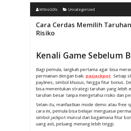
M0nsG0ls
Uncategorized
Cara Cerdas Memilih Taruha
Risiko
Kenali Game Sebelum 
Bagi pemula, langkah pertama agar bisa merai
permainan dengan baik.
pasjackpot
Setiap sl
paylines, simbol khusus, hingga fitur bonus
bisa menentukan strategi taruhan yang lebih 
taruhan besar tanpa mengetahui risiko dan p
Selain itu, manfaatkan mode demo atau free s
cara ini, pemula bisa belajar menguasai perm
simbol jackpot muncul dan bagaimana fitur bo
uang asli, peluang menang lebih tinggi.