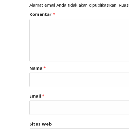
Alamat email Anda tidak akan dipublikasikan.
Ruas
Komentar
*
Nama
*
Email
*
Situs Web