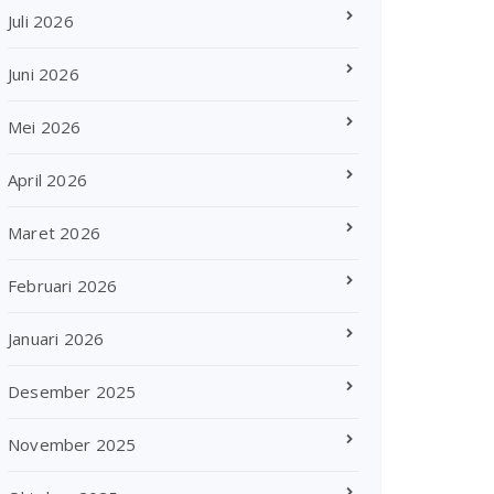
Juli 2026
Juni 2026
Mei 2026
April 2026
Maret 2026
Februari 2026
Januari 2026
Desember 2025
November 2025