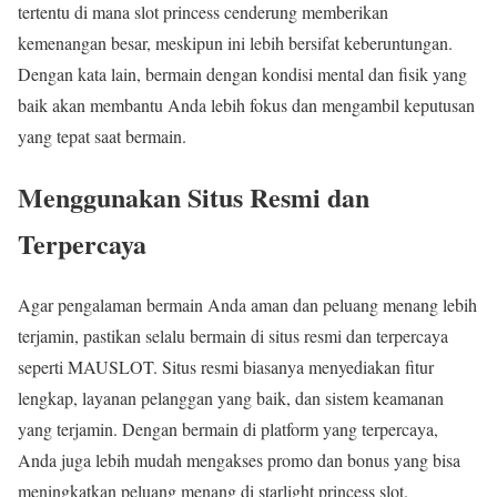
tertentu di mana slot princess cenderung memberikan
kemenangan besar, meskipun ini lebih bersifat keberuntungan.
Dengan kata lain, bermain dengan kondisi mental dan fisik yang
baik akan membantu Anda lebih fokus dan mengambil keputusan
yang tepat saat bermain.
Menggunakan Situs Resmi dan
Terpercaya
Agar pengalaman bermain Anda aman dan peluang menang lebih
terjamin, pastikan selalu bermain di situs resmi dan terpercaya
seperti MAUSLOT. Situs resmi biasanya menyediakan fitur
lengkap, layanan pelanggan yang baik, dan sistem keamanan
yang terjamin. Dengan bermain di platform yang terpercaya,
Anda juga lebih mudah mengakses promo dan bonus yang bisa
meningkatkan peluang menang di starlight princess slot.