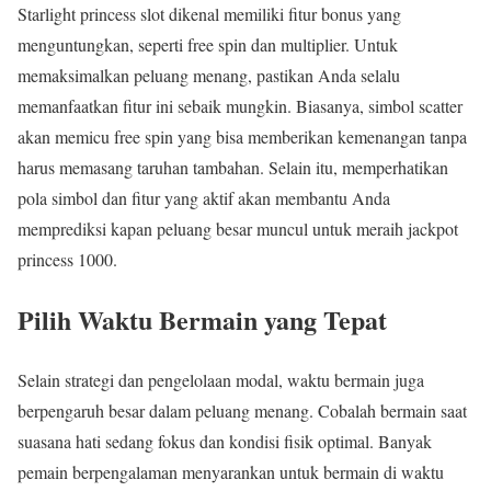
Starlight princess slot dikenal memiliki fitur bonus yang
menguntungkan, seperti free spin dan multiplier. Untuk
memaksimalkan peluang menang, pastikan Anda selalu
memanfaatkan fitur ini sebaik mungkin. Biasanya, simbol scatter
akan memicu free spin yang bisa memberikan kemenangan tanpa
harus memasang taruhan tambahan. Selain itu, memperhatikan
pola simbol dan fitur yang aktif akan membantu Anda
memprediksi kapan peluang besar muncul untuk meraih jackpot
princess 1000.
Pilih Waktu Bermain yang Tepat
Selain strategi dan pengelolaan modal, waktu bermain juga
berpengaruh besar dalam peluang menang. Cobalah bermain saat
suasana hati sedang fokus dan kondisi fisik optimal. Banyak
pemain berpengalaman menyarankan untuk bermain di waktu