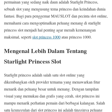
permainan yang sedang naik daun adalah Starlight Princess,
sebuah slot yang mengusung tema princess dan keindahan dunia
fantasi. Bagi para penggemar MAUSLOT dan pecinta slot online,
memahami cara mengoptimalkan peluang menang di starlight
princess slot menjadi hal penting agar meraih kemenangan
maksimal, seperti
slot princess 1000
atau princess 1000.
Mengenal Lebih Dalam Tentang
Starlight Princess Slot
Starlight princess adalah salah satu slot online yang
dikembangkan oleh provider ternama yang menawarkan fitur
menarik dan peluang besar untuk menang. Dengan tampilan
visual yang memukau dan grafis yang cerah, slot princess ini
mampu menarik perhatian pemain dari berbagai kalangan. Salah
satu keunggulan dari slot princess ini adalah tingginya peluang