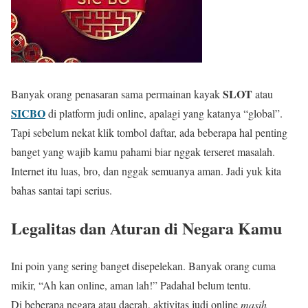
SLOT
Banyak orang penasaran sama permainan kayak
atau
SICBO
di platform judi online, apalagi yang katanya “global”.
Tapi sebelum nekat klik tombol daftar, ada beberapa hal penting
banget yang wajib kamu pahami biar nggak terseret masalah.
Internet itu luas, bro, dan nggak semuanya aman. Jadi yuk kita
bahas santai tapi serius.
Legalitas dan Aturan di Negara Kamu
Ini poin yang sering banget disepelekan. Banyak orang cuma
mikir, “Ah kan online, aman lah!” Padahal belum tentu.
Di beberapa negara atau daerah, aktivitas judi online
masih