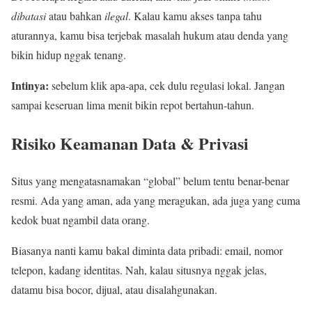
dibatasi
atau bahkan
ilegal
. Kalau kamu akses tanpa tahu
aturannya, kamu bisa terjebak masalah hukum atau denda yang
bikin hidup nggak tenang.
Intinya:
sebelum klik apa-apa, cek dulu regulasi lokal. Jangan
sampai keseruan lima menit bikin repot bertahun-tahun.
Risiko Keamanan Data & Privasi
Situs yang mengatasnamakan “global” belum tentu benar-benar
resmi. Ada yang aman, ada yang meragukan, ada juga yang cuma
kedok buat ngambil data orang.
Biasanya nanti kamu bakal diminta data pribadi: email, nomor
telepon, kadang identitas. Nah, kalau situsnya nggak jelas,
datamu bisa bocor, dijual, atau disalahgunakan.