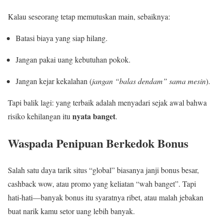
Kalau seseorang tetap memutuskan main, sebaiknya:
Batasi biaya yang siap hilang.
Jangan pakai uang kebutuhan pokok.
Jangan kejar kekalahan (
jangan “balas dendam” sama mesin
).
Tapi balik lagi: yang terbaik adalah menyadari sejak awal bahwa
nyata banget
risiko kehilangan itu
.
Waspada Penipuan Berkedok Bonus
Salah satu daya tarik situs “global” biasanya janji bonus besar,
cashback wow, atau promo yang keliatan “wah banget”. Tapi
hati-hati—banyak bonus itu syaratnya ribet, atau malah jebakan
buat narik kamu setor uang lebih banyak.