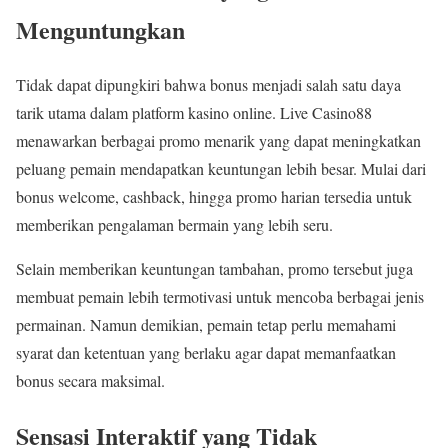
Menguntungkan
Tidak dapat dipungkiri bahwa bonus menjadi salah satu daya
tarik utama dalam platform kasino online. Live Casino88
menawarkan berbagai promo menarik yang dapat meningkatkan
peluang pemain mendapatkan keuntungan lebih besar. Mulai dari
bonus welcome, cashback, hingga promo harian tersedia untuk
memberikan pengalaman bermain yang lebih seru.
Selain memberikan keuntungan tambahan, promo tersebut juga
membuat pemain lebih termotivasi untuk mencoba berbagai jenis
permainan. Namun demikian, pemain tetap perlu memahami
syarat dan ketentuan yang berlaku agar dapat memanfaatkan
bonus secara maksimal.
Sensasi Interaktif yang Tidak