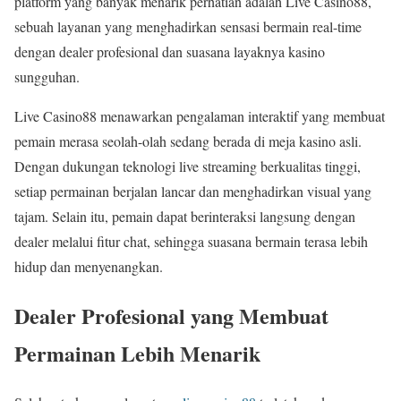
platform yang banyak menarik perhatian adalah Live Casino88,
sebuah layanan yang menghadirkan sensasi bermain real-time
dengan dealer profesional dan suasana layaknya kasino
sungguhan.
Live Casino88 menawarkan pengalaman interaktif yang membuat
pemain merasa seolah-olah sedang berada di meja kasino asli.
Dengan dukungan teknologi live streaming berkualitas tinggi,
setiap permainan berjalan lancar dan menghadirkan visual yang
tajam. Selain itu, pemain dapat berinteraksi langsung dengan
dealer melalui fitur chat, sehingga suasana bermain terasa lebih
hidup dan menyenangkan.
Dealer Profesional yang Membuat
Permainan Lebih Menarik