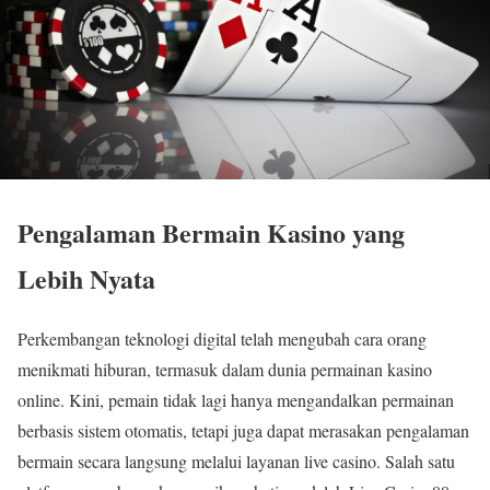
Pengalaman Bermain Kasino yang
Lebih Nyata
Perkembangan teknologi digital telah mengubah cara orang
menikmati hiburan, termasuk dalam dunia permainan kasino
online. Kini, pemain tidak lagi hanya mengandalkan permainan
berbasis sistem otomatis, tetapi juga dapat merasakan pengalaman
bermain secara langsung melalui layanan live casino. Salah satu