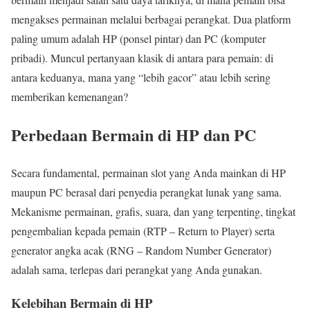
mengakses permainan melalui berbagai perangkat. Dua platform
paling umum adalah HP (ponsel pintar) dan PC (komputer
pribadi). Muncul pertanyaan klasik di antara para pemain: di
antara keduanya, mana yang “lebih gacor” atau lebih sering
memberikan kemenangan?
Perbedaan Bermain di HP dan PC
Secara fundamental, permainan slot yang Anda mainkan di HP
maupun PC berasal dari penyedia perangkat lunak yang sama.
Mekanisme permainan, grafis, suara, dan yang terpenting, tingkat
pengembalian kepada pemain (RTP – Return to Player) serta
generator angka acak (RNG – Random Number Generator)
adalah sama, terlepas dari perangkat yang Anda gunakan.
Kelebihan Bermain di HP