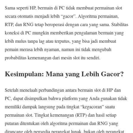
Sama seperti HP, bermain di PC tidak membuat permainan slot
secara otomatis menjadi lebih “gacor”. Algoritma permainan,
RTP, dan RNG tetap beroperasi dengan cara yang sama. Stabilitas
koneksi di PC mungkin memberikan pengalaman bermain yang
lebih mulus tanpa lag atau terputus, yang bisa jadi membuat
pemain merasa lebih nyaman, namun ini tidak mengubah
probabilitas kemenangan dari mesin slot itu sendiri.
Kesimpulan: Mana yang Lebih Gacor?
Setelah menelaah perbandingan antara bermain slot di HP dan
PC, dapat disimpulkan bahwa platform yang Anda gunakan tidak
memiliki dampak langsung pada tingkat “kegacoran” suatu
permainan slot. Tingkat kemenangan (RTP) dan hasil setiap
putaran ditentukan oleh algoritma permainan dan RNG yang
dirancang oleh penyedia perangkat lunak, bukan oleh perangkat