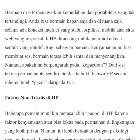
Bermain di HP menawarkan kemudahan dan portabilitas yang tak
tertandingi. Anda bisa bermain kapan saja dan di mana saja,
selama ada koneksi internet yang stabil. Aplikasi mobile atau situs
web yang responsif di HP dirancang untuk antarmuka layar
sentuh yang intuitif. Bagi sebagian pemain, kenyamanan ini bisa
membuat sesi bermain terasa lebih santai dan menyenangkan.
Namun, apakah ini berpengaruh pada “kegacoran”? Dari sisi
teknis permainan itu sendiri, tidak ada bukti bahwa HP secara
inheren lebih “gacor” daripada PC.
Faktor Non-Teknis di HP
Beberapa pemain mungkin merasa lebih “gacor” di HP karena
faktor kenyamanan atau bisa fokus pada permainan di lingkungan
yang lebih privat. Namun, ini lebih berkaitan dengan psikologi
pemain daripada kinerja teknis permainan slot itu sendiri. Koneksi