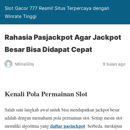
Slot Gacor 777 Resmi! Situs Terpercaya dengan
Winrate Tinggi
Rahasia Pasjackpot Agar Jackpot
Besar Bisa Didapat Cepat
M0nsG0ls
9 bulan ago
Kenali Pola Permainan Slot
Salah satu langkah awal untuk bisa mendapatkan jackpot besar
adalah dengan memahami pola permainan slot. Setiap mesin slot
daftar pasjackpot
memiliki algoritma yang
berbeda, meskipun