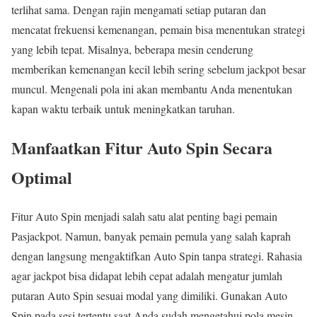
terlihat sama. Dengan rajin mengamati setiap putaran dan
mencatat frekuensi kemenangan, pemain bisa menentukan strategi
yang lebih tepat. Misalnya, beberapa mesin cenderung
memberikan kemenangan kecil lebih sering sebelum jackpot besar
muncul. Mengenali pola ini akan membantu Anda menentukan
kapan waktu terbaik untuk meningkatkan taruhan.
Manfaatkan Fitur Auto Spin Secara
Optimal
Fitur Auto Spin menjadi salah satu alat penting bagi pemain
Pasjackpot. Namun, banyak pemain pemula yang salah kaprah
dengan langsung mengaktifkan Auto Spin tanpa strategi. Rahasia
agar jackpot bisa didapat lebih cepat adalah mengatur jumlah
putaran Auto Spin sesuai modal yang dimiliki. Gunakan Auto
Spin pada sesi tertentu saat Anda sudah mengetahui pola mesin.