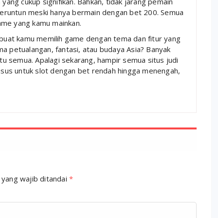
ang cukup signifikan. Bahkan, tidak jarang pemain
eruntun meski hanya bermain dengan bet 200. Semua
game yang kamu mainkan.
t buat kamu memilih game dengan tema dan fitur yang
ma petualangan, fantasi, atau budaya Asia? Banyak
u semua. Apalagi sekarang, hampir semua situs judi
khusus untuk slot dengan bet rendah hingga menengah,
 yang wajib ditandai
*