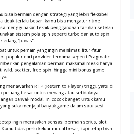
u bisa bermain dengan strategi yang lebih fleksibel.
ga tidak terlalu besar, kamu bisa mengatur ritme
 bisa menggunakan teknik penggandaan taruhan setelah
unakan sistem pola spin seperti turbo dan auto spin
 sedang “panas”.
epat untuk pemain yang ingin menikmati fitur-fitur
ot populer dari provider ternama seperti Pragmatic
memberikan pengalaman bermain maksimal meski hanya
ti wild, scatter, free spin, hingga mini bonus game
nya.
g menawarkan RTP (Return to Player) tinggi, yaitu di
nya peluang besar untuk menang atau setidaknya
angan banyak modal. Ini cocok banget untuk kamu
 yang suka menjajal banyak game dalam satu sesi
etap ingin merasakan sensasi bermain serius, slot
 Kamu tidak perlu keluar modal besar, tapi tetap bisa