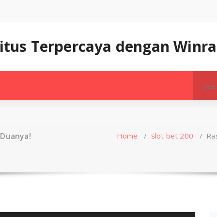
Situs Terpercaya dengan Winra
Search
for:
 Duanya!
Home
/
slot bet 200
/
Ra