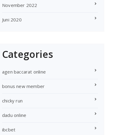
November 2022
Juni 2020
Categories
agen baccarat online
bonus new member
chicky run
dadu online
ibcbet