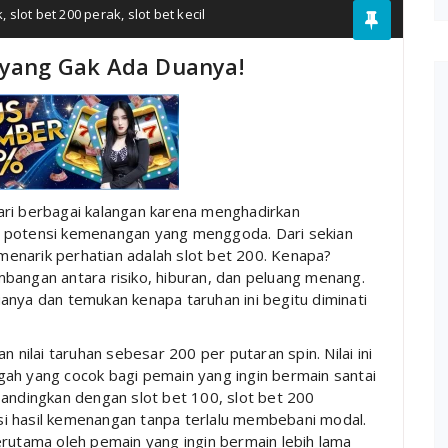
k
,
slot bet 200 perak
,
slot bet kecil
0 yang Gak Ada Duanya!
ri berbagai kalangan karena menghadirkan
a potensi kemenangan yang menggoda. Dari sekian
 menarik perhatian adalah slot bet 200. Kenapa?
bangan antara risiko, hiburan, dan peluang menang.
anya dan temukan kenapa taruhan ini begitu diminati
 nilai taruhan sebesar 200 per putaran spin. Nilai ini
ah yang cocok bagi pemain yang ingin bermain santai
bandingkan dengan slot bet 100, slot bet 200
i hasil kemenangan tanpa terlalu membebani modal.
erutama oleh pemain yang ingin bermain lebih lama