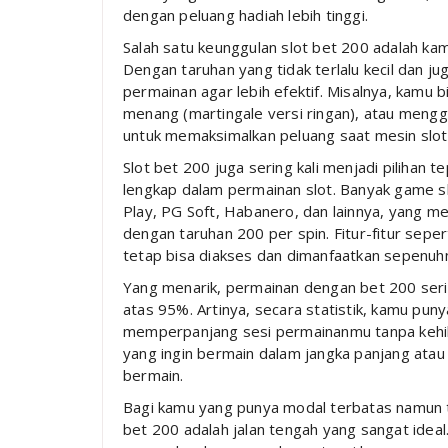
dengan peluang hadiah lebih tinggi.
Salah satu keunggulan slot bet 200 adalah kam
Dengan taruhan yang tidak terlalu kecil dan ju
permainan agar lebih efektif. Misalnya, kamu
menang (martingale versi ringan), atau mengg
untuk memaksimalkan peluang saat mesin slot
Slot bet 200 juga sering kali menjadi pilihan t
lengkap dalam permainan slot. Banyak game sl
Play, PG Soft, Habanero, dan lainnya, yang 
dengan taruhan 200 per spin. Fitur-fitur seper
tetap bisa diakses dan dimanfaatkan sepenuh
Yang menarik, permainan dengan bet 200 serin
atas 95%. Artinya, secara statistik, kamu pu
memperpanjang sesi permainanmu tanpa kehil
yang ingin bermain dalam jangka panjang atau
bermain.
Bagi kamu yang punya modal terbatas namun t
bet 200 adalah jalan tengah yang sangat ideal.