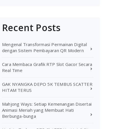
Recent Posts
Mengenal Transformasi Permainan Digital
dengan Sistem Pembayaran QR Modern
Cara Membaca Grafik RTP Slot Gacor Secara
Real Time
GAK NYANGKA DEPO 5K TEMBUS SCATTER
HITAM TERUS
Mahjong Ways: Setiap Kemenangan Disertai
Animasi Meriah yang Membuat Hati
Berbunga-bunga