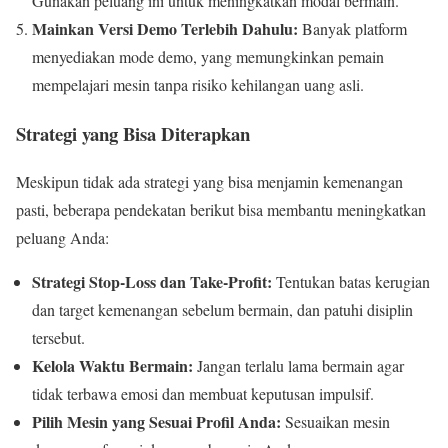
Gunakan peluang ini untuk meningkatkan modal bermain.
Mainkan Versi Demo Terlebih Dahulu:
Banyak platform
menyediakan mode demo, yang memungkinkan pemain
mempelajari mesin tanpa risiko kehilangan uang asli.
Strategi yang Bisa Diterapkan
Meskipun tidak ada strategi yang bisa menjamin kemenangan
pasti, beberapa pendekatan berikut bisa membantu meningkatkan
peluang Anda:
Strategi Stop-Loss dan Take-Profit:
Tentukan batas kerugian
dan target kemenangan sebelum bermain, dan patuhi disiplin
tersebut.
Kelola Waktu Bermain:
Jangan terlalu lama bermain agar
tidak terbawa emosi dan membuat keputusan impulsif.
Pilih Mesin yang Sesuai Profil Anda:
Sesuaikan mesin