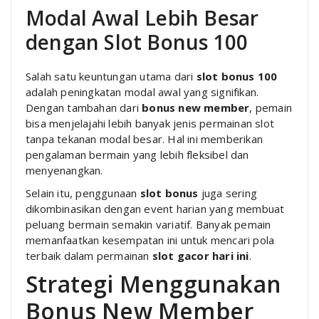
Modal Awal Lebih Besar
dengan Slot Bonus 100
Salah satu keuntungan utama dari
slot bonus 100
adalah peningkatan modal awal yang signifikan.
Dengan tambahan dari
bonus new member
, pemain
bisa menjelajahi lebih banyak jenis permainan slot
tanpa tekanan modal besar. Hal ini memberikan
pengalaman bermain yang lebih fleksibel dan
menyenangkan.
Selain itu, penggunaan
slot bonus
juga sering
dikombinasikan dengan event harian yang membuat
peluang bermain semakin variatif. Banyak pemain
memanfaatkan kesempatan ini untuk mencari pola
terbaik dalam permainan
slot gacor hari ini
.
Strategi Menggunakan
Bonus New Member