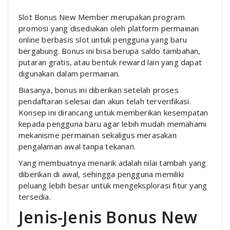
Slot Bonus New Member merupakan program
promosi yang disediakan oleh platform permainan
online berbasis slot untuk pengguna yang baru
bergabung. Bonus ini bisa berupa saldo tambahan,
putaran gratis, atau bentuk reward lain yang dapat
digunakan dalam permainan.
Biasanya, bonus ini diberikan setelah proses
pendaftaran selesai dan akun telah terverifikasi.
Konsep ini dirancang untuk memberikan kesempatan
kepada pengguna baru agar lebih mudah memahami
mekanisme permainan sekaligus merasakan
pengalaman awal tanpa tekanan.
Yang membuatnya menarik adalah nilai tambah yang
diberikan di awal, sehingga pengguna memiliki
peluang lebih besar untuk mengeksplorasi fitur yang
tersedia.
Jenis-Jenis Bonus New