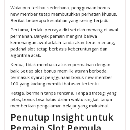
Walaupun terlihat sederhana, penggunaan bonus
new member tetap membutuhkan perhatian khusus.
Berikut beberapa kesalahan yang sering terjadi:
Pertama, terlalu percaya diri setelah menang di awal
permainan. Banyak pemain mengira bahwa
kemenangan awal adalah tanda akan terus menang,
padahal slot tetap berbasis keberuntungan dan
algoritma acak.
Kedua, tidak membaca aturan permainan dengan
baik. Setiap slot bonus memiliki aturan berbeda,
termasuk syarat penggunaan bonus new member
100 yang kadang memiliki batasan tertentu.
Ketiga, bermain tanpa rencana. Tanpa strategi yang
jelas, bonus bisa habis dalam waktu singkat tanpa
memberikan pengalaman belajar yang maksimal.
Penutup Insight untuk
Pemain Slot Pemula