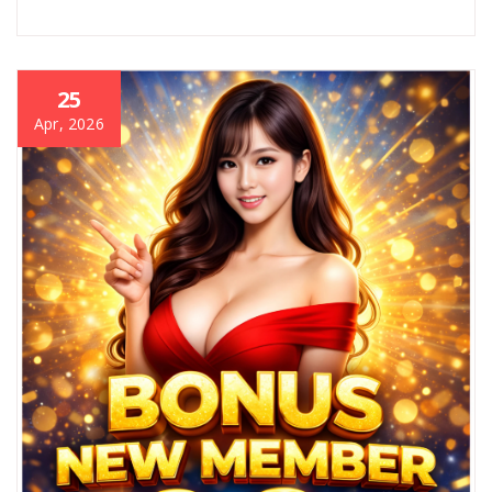
25
Apr, 2026