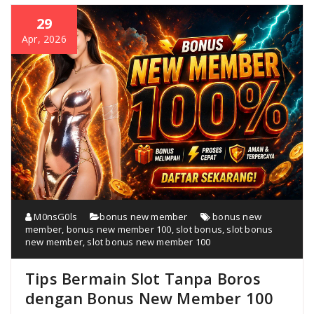
29
Apr, 2026
M0nsG0ls
bonus new member
bonus new
member
,
bonus new member 100
,
slot bonus
,
slot bonus
new member
,
slot bonus new member 100
Tips Bermain Slot Tanpa Boros
dengan Bonus New Member 100