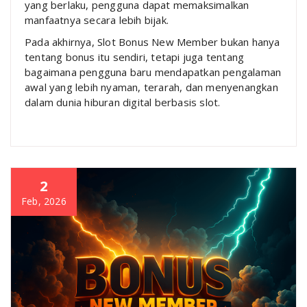
yang berlaku, pengguna dapat memaksimalkan
manfaatnya secara lebih bijak.
Pada akhirnya, Slot Bonus New Member bukan hanya
tentang bonus itu sendiri, tetapi juga tentang
bagaimana pengguna baru mendapatkan pengalaman
awal yang lebih nyaman, terarah, dan menyenangkan
dalam dunia hiburan digital berbasis slot.
2
Feb, 2026