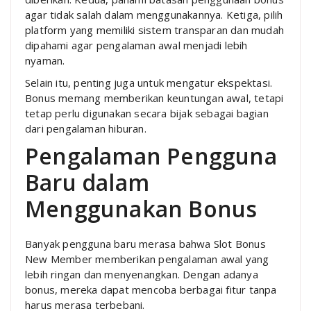
agar tidak salah dalam menggunakannya. Ketiga, pilih
platform yang memiliki sistem transparan dan mudah
dipahami agar pengalaman awal menjadi lebih
nyaman.
Selain itu, penting juga untuk mengatur ekspektasi.
Bonus memang memberikan keuntungan awal, tetapi
tetap perlu digunakan secara bijak sebagai bagian
dari pengalaman hiburan.
Pengalaman Pengguna
Baru dalam
Menggunakan Bonus
Banyak pengguna baru merasa bahwa Slot Bonus
New Member memberikan pengalaman awal yang
lebih ringan dan menyenangkan. Dengan adanya
bonus, mereka dapat mencoba berbagai fitur tanpa
harus merasa terbebani.