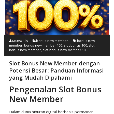
M0nsG0ls
bonus new member
bonus new
member
,
bonus new member 100
,
slot bonus 100
,
slot
bonus new member
,
slot bonus new member 100
Slot Bonus New Member dengan
Potensi Besar: Panduan Informasi
yang Mudah Dipahami
Pengenalan Slot Bonus
New Member
Dalam dunia hiburan digital berbasis permainan