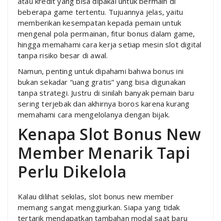
atau kredit yang bisa dipakai untuk bermain di
beberapa game tertentu. Tujuannya jelas, yaitu
memberikan kesempatan kepada pemain untuk
mengenal pola permainan, fitur bonus dalam game,
hingga memahami cara kerja setiap mesin slot digital
tanpa risiko besar di awal.
Namun, penting untuk dipahami bahwa bonus ini
bukan sekadar “uang gratis” yang bisa digunakan
tanpa strategi. Justru di sinilah banyak pemain baru
sering terjebak dan akhirnya boros karena kurang
memahami cara mengelolanya dengan bijak.
Kenapa Slot Bonus New
Member Menarik Tapi
Perlu Dikelola
Kalau dilihat sekilas, slot bonus new member
memang sangat menggiurkan. Siapa yang tidak
tertarik mendapatkan tambahan modal saat baru