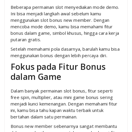
Beberapa permainan slot menyediakan mode demo.
Ini bisa menjadi langkah awal sebelum kamu
menggunakan slot bonus new member. Dengan
mencoba mode demo, kamu bisa memahami fitur
bonus dalam game, simbol khusus, hingga cara kerja
putaran gratis.
Setelah memahami pola dasarnya, barulah kamu bisa
menggunakan bonus dengan lebih percaya diri.
Fokus pada Fitur Bonus
dalam Game
Dalam banyak permainan slot bonus, fitur seperti
free spin, multiplier, atau mini game bonus sering
menjadi kunci kemenangan. Dengan memahami fitur
ini, kamu bisa tahu kapan waktu terbaik untuk
bertahan dalam satu permainan.
Bonus new member sebenarnya sangat membantu