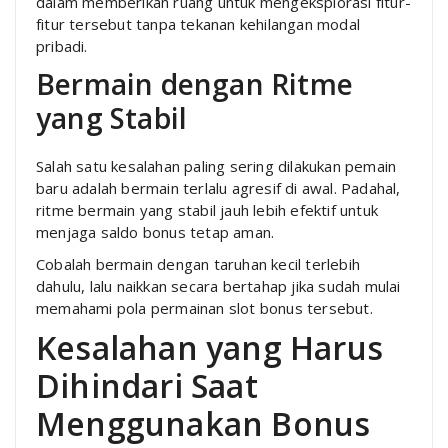
dalam memberikan ruang untuk mengeksplorasi fitur-
fitur tersebut tanpa tekanan kehilangan modal
pribadi.
Bermain dengan Ritme
yang Stabil
Salah satu kesalahan paling sering dilakukan pemain
baru adalah bermain terlalu agresif di awal. Padahal,
ritme bermain yang stabil jauh lebih efektif untuk
menjaga saldo bonus tetap aman.
Cobalah bermain dengan taruhan kecil terlebih
dahulu, lalu naikkan secara bertahap jika sudah mulai
memahami pola permainan slot bonus tersebut.
Kesalahan yang Harus
Dihindari Saat
Menggunakan Bonus