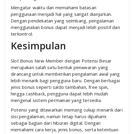
Mengatur waktu dan memahami batasan
penggunaan menjadi hal yang sangat dianjurkan.
Dengan pendekatan yang seimbang, pengalaman
menggunakan bonus dapat menjadi lebih positif dan
terkontrol.
Kesimpulan
Slot Bonus New Member dengan Potensi Besar
merupakan salah satu bentuk penawaran yang
dirancang untuk memberikan pengalaman awal yang
lebih menarik bagi pengguna baru. Dengan berbagai
jenis bonus seperti saldo tambahan, free spin,
hingga cashback, pengguna dapat lebih mudah
mengenal sistem permainan yang tersedia.
Potensi yang ditawarkan memang cukup menarik dari
sisi pengalaman, namun tetap harus dipahami
sebagai bagian dari hiburan digital. Dengan
memahami cara kerja, jenis bonus, serta ketentuan