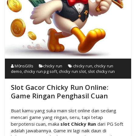
M0nsG0ls
chicky run
chicky run
,
chicky run
demo
,
chicky run pg soft
,
chicky run slot
,
slot chicky run
Slot Gacor Chicky Run Online:
Game Ringan Penghasil Cuan
Buat kamu yang suka main slot online dan sedang
mencari game yang ringan, seru, tapi tetap
berpotensi cuan, maka
slot Chicky Run
dari PG Soft
adalah jawabannya. Game ini lagi naik daun di