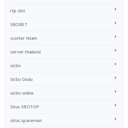
rtp slot
SBOBET
scatter hitam
server thailand
sicbo
Sicbo Dadu
sicbo online
Situs SBOTOP
situs spaceman