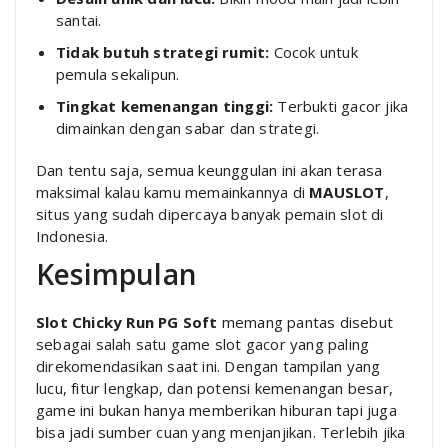
santai.
Tidak butuh strategi rumit:
Cocok untuk
pemula sekalipun.
Tingkat kemenangan tinggi:
Terbukti gacor jika
dimainkan dengan sabar dan strategi.
Dan tentu saja, semua keunggulan ini akan terasa
maksimal kalau kamu memainkannya di
MAUSLOT
,
situs yang sudah dipercaya banyak pemain slot di
Indonesia.
Kesimpulan
Slot Chicky Run PG Soft
memang pantas disebut
sebagai salah satu game slot gacor yang paling
direkomendasikan saat ini. Dengan tampilan yang
lucu, fitur lengkap, dan potensi kemenangan besar,
game ini bukan hanya memberikan hiburan tapi juga
bisa jadi sumber cuan yang menjanjikan. Terlebih jika