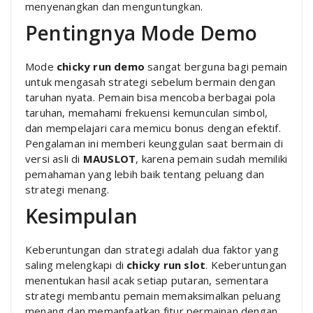
menyenangkan dan menguntungkan.
Pentingnya Mode Demo
Mode
chicky run demo
sangat berguna bagi pemain
untuk mengasah strategi sebelum bermain dengan
taruhan nyata. Pemain bisa mencoba berbagai pola
taruhan, memahami frekuensi kemunculan simbol,
dan mempelajari cara memicu bonus dengan efektif.
Pengalaman ini memberi keunggulan saat bermain di
versi asli di
MAUSLOT
, karena pemain sudah memiliki
pemahaman yang lebih baik tentang peluang dan
strategi menang.
Kesimpulan
Keberuntungan dan strategi adalah dua faktor yang
saling melengkapi di
chicky run slot
. Keberuntungan
menentukan hasil acak setiap putaran, sementara
strategi membantu pemain memaksimalkan peluang
menang dan memanfaatkan fitur permainan dengan