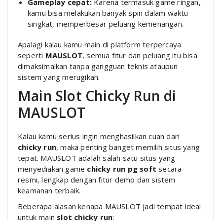
Gameplay cepat:
Karena termasuk game ringan,
kamu bisa melakukan banyak spin dalam waktu
singkat, memperbesar peluang kemenangan.
Apalagi kalau kamu main di platform terpercaya
seperti
MAUSLOT
, semua fitur dan peluang itu bisa
dimaksimalkan tanpa gangguan teknis ataupun
sistem yang merugikan.
Main Slot Chicky Run di
MAUSLOT
Kalau kamu serius ingin menghasilkan cuan dari
chicky run
, maka penting banget memilih situs yang
tepat. MAUSLOT adalah salah satu situs yang
menyediakan game
chicky run pg soft
secara
resmi, lengkap dengan fitur demo dan sistem
keamanan terbaik.
Beberapa alasan kenapa MAUSLOT jadi tempat ideal
untuk main
slot chicky run
: