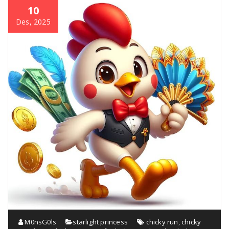
10
Des, 2025
M0nsG0ls
starlight princess
chicky run
,
chicky