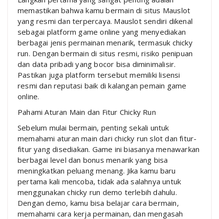
memastikan bahwa kamu bermain di situs Mauslot
yang resmi dan terpercaya. Mauslot sendiri dikenal
sebagai platform game online yang menyediakan
berbagai jenis permainan menarik, termasuk chicky
run. Dengan bermain di situs resmi, risiko penipuan
dan data pribadi yang bocor bisa diminimalisir.
Pastikan juga platform tersebut memiliki lisensi
resmi dan reputasi baik di kalangan pemain game
online.
Pahami Aturan Main dan Fitur Chicky Run
Sebelum mulai bermain, penting sekali untuk
memahami aturan main dari chicky run slot dan fitur-
fitur yang disediakan. Game ini biasanya menawarkan
berbagai level dan bonus menarik yang bisa
meningkatkan peluang menang. Jika kamu baru
pertama kali mencoba, tidak ada salahnya untuk
menggunakan chicky run demo terlebih dahulu.
Dengan demo, kamu bisa belajar cara bermain,
memahami cara kerja permainan, dan mengasah