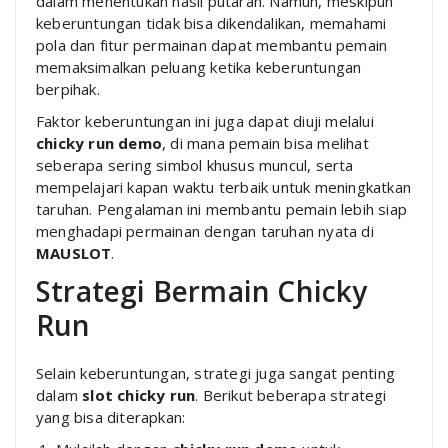
dalam menentukan hasil putaran. Namun, meskipun
keberuntungan tidak bisa dikendalikan, memahami
pola dan fitur permainan dapat membantu pemain
memaksimalkan peluang ketika keberuntungan
berpihak.
Faktor keberuntungan ini juga dapat diuji melalui
chicky run demo
, di mana pemain bisa melihat
seberapa sering simbol khusus muncul, serta
mempelajari kapan waktu terbaik untuk meningkatkan
taruhan. Pengalaman ini membantu pemain lebih siap
menghadapi permainan dengan taruhan nyata di
MAUSLOT
.
Strategi Bermain Chicky
Run
Selain keberuntungan, strategi juga sangat penting
dalam
slot chicky run
. Berikut beberapa strategi
yang bisa diterapkan: