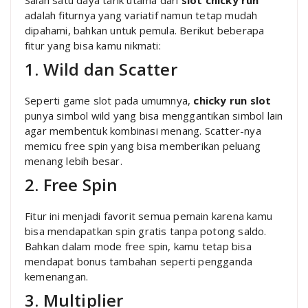
adalah fiturnya yang variatif namun tetap mudah
dipahami, bahkan untuk pemula. Berikut beberapa
fitur yang bisa kamu nikmati:
1. Wild dan Scatter
Seperti game slot pada umumnya,
chicky run slot
punya simbol wild yang bisa menggantikan simbol lain
agar membentuk kombinasi menang. Scatter-nya
memicu free spin yang bisa memberikan peluang
menang lebih besar.
2. Free Spin
Fitur ini menjadi favorit semua pemain karena kamu
bisa mendapatkan spin gratis tanpa potong saldo.
Bahkan dalam mode free spin, kamu tetap bisa
mendapat bonus tambahan seperti pengganda
kemenangan.
3. Multiplier