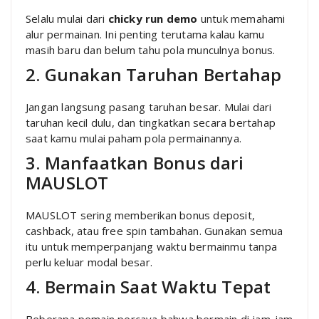
Selalu mulai dari
chicky run demo
untuk memahami
alur permainan. Ini penting terutama kalau kamu
masih baru dan belum tahu pola munculnya bonus.
2. Gunakan Taruhan Bertahap
Jangan langsung pasang taruhan besar. Mulai dari
taruhan kecil dulu, dan tingkatkan secara bertahap
saat kamu mulai paham pola permainannya.
3. Manfaatkan Bonus dari
MAUSLOT
MAUSLOT sering memberikan bonus deposit,
cashback, atau free spin tambahan. Gunakan semua
itu untuk memperpanjang waktu bermainmu tanpa
perlu keluar modal besar.
4. Bermain Saat Waktu Tepat
Beberapa pemain percaya bahwa bermain di jam-jam