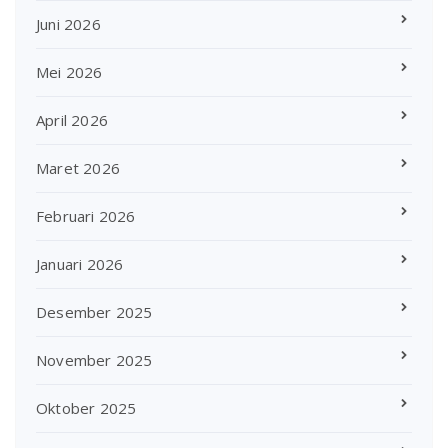
Juni 2026
Mei 2026
April 2026
Maret 2026
Februari 2026
Januari 2026
Desember 2025
November 2025
Oktober 2025