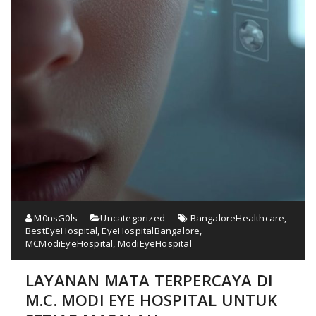
M0nsG0ls
Uncategorized
BangaloreHealthcare
,
BestEyeHospital
,
EyeHospitalBangalore
,
MCModiEyeHospital
,
ModiEyeHospital
LAYANAN MATA TERPERCAYA DI
M.C. MODI EYE HOSPITAL UNTUK