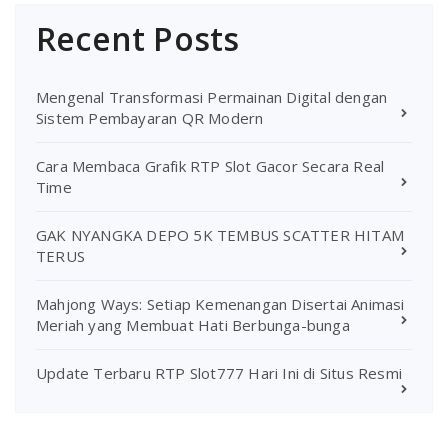
Recent Posts
Mengenal Transformasi Permainan Digital dengan
Sistem Pembayaran QR Modern
Cara Membaca Grafik RTP Slot Gacor Secara Real
Time
GAK NYANGKA DEPO 5K TEMBUS SCATTER HITAM
TERUS
Mahjong Ways: Setiap Kemenangan Disertai Animasi
Meriah yang Membuat Hati Berbunga-bunga
Update Terbaru RTP Slot777 Hari Ini di Situs Resmi