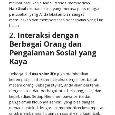
melihat hasil kerja Anda. Proses memberikan
HairGoals
kepada klien yang merasa puas dengan
perubahan yang Anda lakukan bisa sangat
memuaskan dan memberi rasa pencapaian yang luar
biasa.
2.
Interaksi dengan
Berbagai Orang dan
Pengalaman Sosial yang
Kaya
Bekerja di dunia
salonlife
juga memberikan
kesempatan untuk berinteraksi dengan berbagai
macam orang. Sebagai stylist, Anda akan bertemu
dengan klien dari berbagai latar belakang, usia, dan
kepribadian. Setiap klien membawa cerita dan
pengalaman hidupnya sendiri, yang bisa sangat
menarik untuk didengar. Ini memberikan kesempatan
untuk membangun hubungan sosial yang kuat, baik