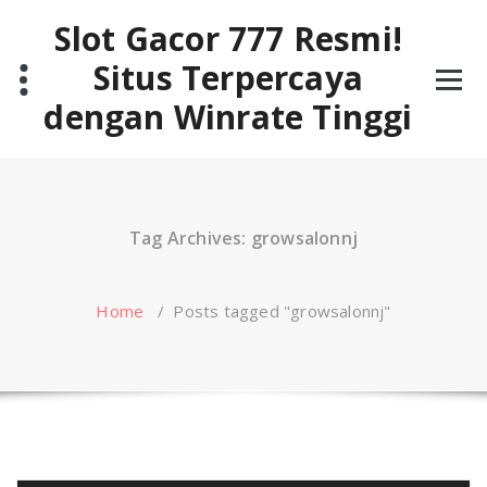
Skip
Slot Gacor 777 Resmi!
to
content
Situs Terpercaya
dengan Winrate Tinggi
Tag Archives: growsalonnj
Home
/
Posts tagged "growsalonnj"