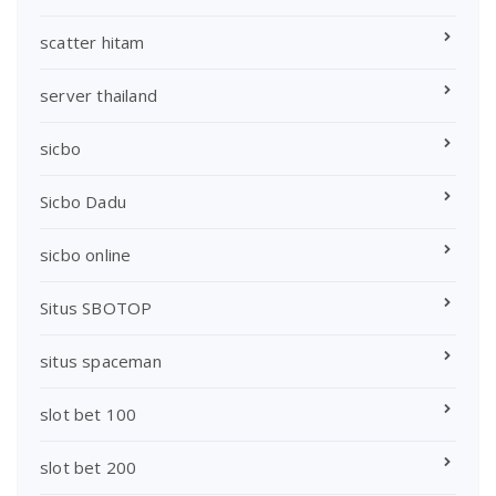
scatter hitam
server thailand
sicbo
Sicbo Dadu
sicbo online
Situs SBOTOP
situs spaceman
slot bet 100
slot bet 200