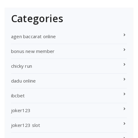
Categories
agen baccarat online
bonus new member
chicky run
dadu online
ibcbet
joker123
joker123 slot