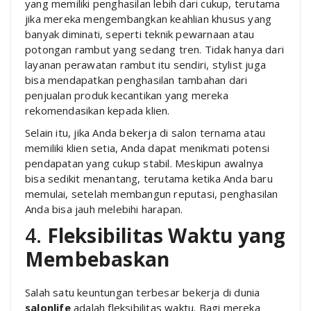
yang memiliki penghasilan lebih dari cukup, terutama
jika mereka mengembangkan keahlian khusus yang
banyak diminati, seperti teknik pewarnaan atau
potongan rambut yang sedang tren. Tidak hanya dari
layanan perawatan rambut itu sendiri, stylist juga
bisa mendapatkan penghasilan tambahan dari
penjualan produk kecantikan yang mereka
rekomendasikan kepada klien.
Selain itu, jika Anda bekerja di salon ternama atau
memiliki klien setia, Anda dapat menikmati potensi
pendapatan yang cukup stabil. Meskipun awalnya
bisa sedikit menantang, terutama ketika Anda baru
memulai, setelah membangun reputasi, penghasilan
Anda bisa jauh melebihi harapan.
4.
Fleksibilitas Waktu yang
Membebaskan
Salah satu keuntungan terbesar bekerja di dunia
salonlife
adalah fleksibilitas waktu. Bagi mereka