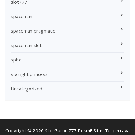
slot777
spaceman
spaceman pragmatic
spaceman slot
spbo
starlight princess
Uncategorized
Copyright © 2026 Slot Gacor 777 Resmi! Situs Terpercaya