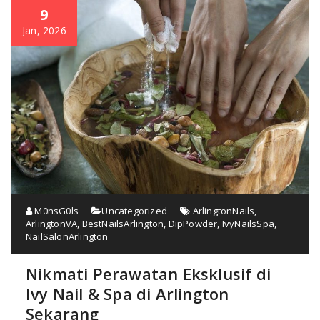
9
Jan, 2026
M0nsG0ls
Uncategorized
ArlingtonNails
,
ArlingtonVA
,
BestNailsArlington
,
DipPowder
,
IvyNailsSpa
,
NailSalonArlington
Nikmati Perawatan Eksklusif di
Ivy Nail & Spa di Arlington
Sekarang