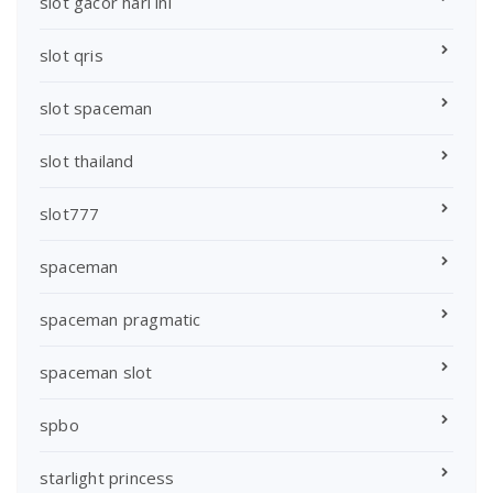
slot gacor hari ini
slot qris
slot spaceman
slot thailand
slot777
spaceman
spaceman pragmatic
spaceman slot
spbo
starlight princess