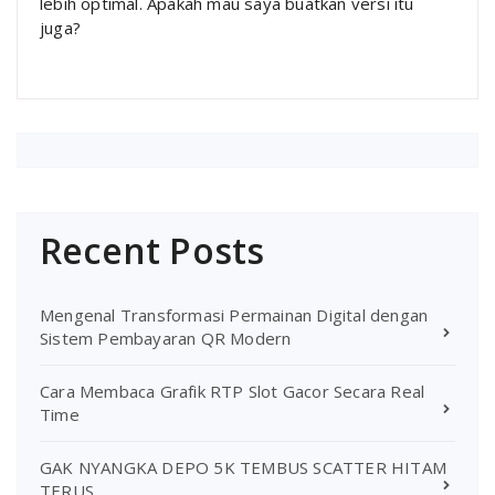
lebih optimal. Apakah mau saya buatkan versi itu
juga?
Recent Posts
Mengenal Transformasi Permainan Digital dengan
Sistem Pembayaran QR Modern
Cara Membaca Grafik RTP Slot Gacor Secara Real
Time
GAK NYANGKA DEPO 5K TEMBUS SCATTER HITAM
TERUS