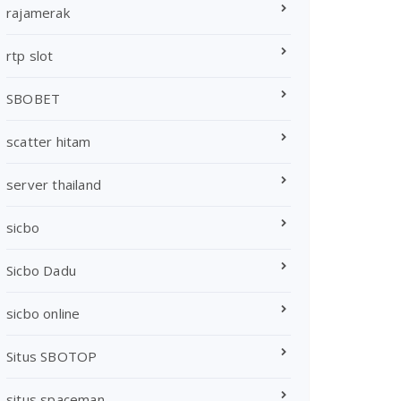
rajamerak
rtp slot
SBOBET
scatter hitam
server thailand
sicbo
Sicbo Dadu
sicbo online
Situs SBOTOP
situs spaceman