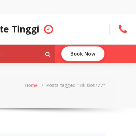
te Tinggi
Book Now
Home
/
Posts tagged "link slot777"