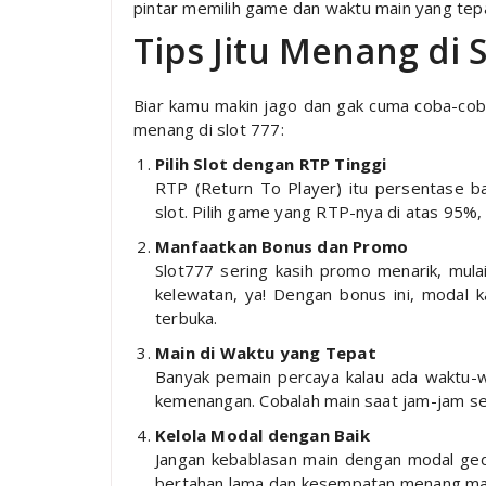
pintar memilih game dan waktu main yang te
Tips Jitu Menang di S
Biar kamu makin jago dan gak cuma coba-cob
menang di slot 777:
Pilih Slot dengan RTP Tinggi
RTP (Return To Player) itu persentase b
slot. Pilih game yang RTP-nya di atas 95%,
Manfaatkan Bonus dan Promo
Slot777 sering kasih promo menarik, mula
kelewatan, ya! Dengan bonus ini, modal 
terbuka.
Main di Waktu yang Tepat
Banyak pemain percaya kalau ada waktu-wa
kemenangan. Cobalah main saat jam-jam se
Kelola Modal dengan Baik
Jangan kebablasan main dengan modal ged
bertahan lama dan kesempatan menang mak