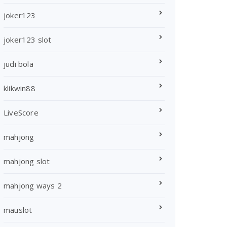
joker123
joker123 slot
judi bola
klikwin88
LiveScore
mahjong
mahjong slot
mahjong ways 2
mauslot