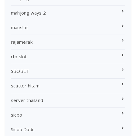
mahjong ways 2
mauslot
rajamerak
rtp slot
SBOBET
scatter hitam
server thailand
sicbo
Sicbo Dadu