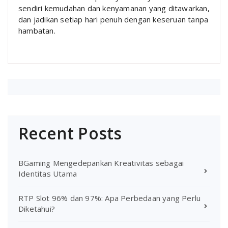
sendiri kemudahan dan kenyamanan yang ditawarkan,
dan jadikan setiap hari penuh dengan keseruan tanpa
hambatan.
Recent Posts
BGaming Mengedepankan Kreativitas sebagai
Identitas Utama
RTP Slot 96% dan 97%: Apa Perbedaan yang Perlu
Diketahui?