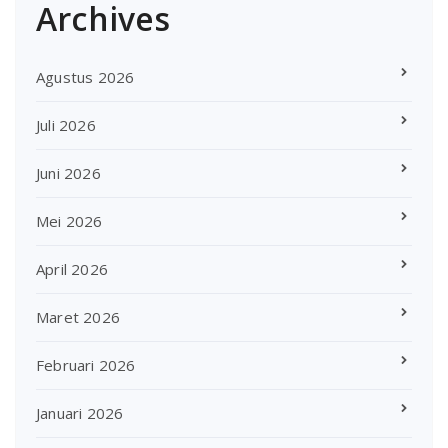
Archives
Agustus 2026
Juli 2026
Juni 2026
Mei 2026
April 2026
Maret 2026
Februari 2026
Januari 2026