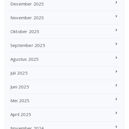
Desember 2025
November 2025
Oktober 2025
September 2025
Agustus 2025
Juli 2025
Juni 2025
Mei 2025
April 2025
November 2024