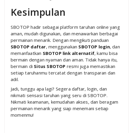
Kesimpulan
SBOTOP hadir sebagai platform taruhan online yang
aman, mudah digunakan, dan menawarkan berbagai
permainan menarik. Dengan mengikuti panduan
SBOTOP daftar
, menggunakan
SBOTOP login
, dan
memanfaatkan
SBOTOP link alternatif
, kamu bisa
bermain dengan nyaman dan aman. Tidak hanya itu,
bermain di
Situs SBOTOP
resmi juga memastikan
setiap taruhanmu tercatat dengan transparan dan
adil.
Jadi, tunggu apa lagi? Segera daftar, login, dan
nikmati sensasi taruhan yang seru di SBOTOP.
Nikmati keamanan, kemudahan akses, dan beragam
permainan menarik yang siap menemani setiap
momenmu!