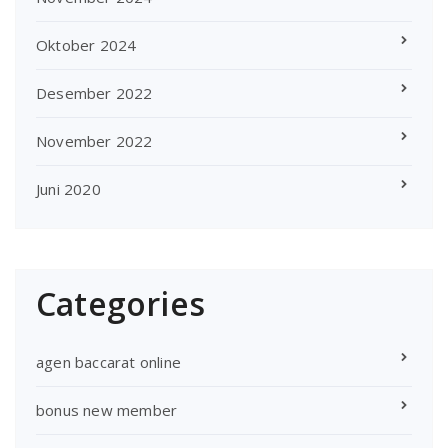
Oktober 2024
Desember 2022
November 2022
Juni 2020
Categories
agen baccarat online
bonus new member