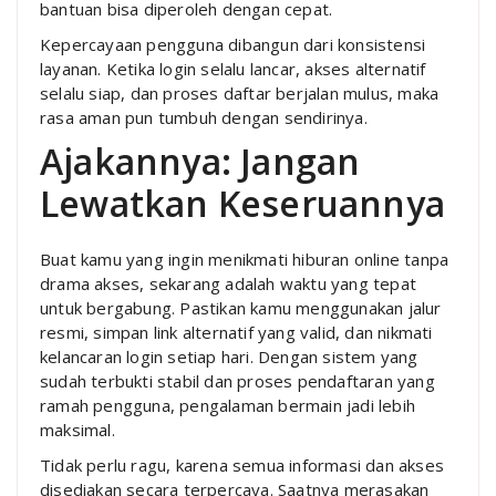
bantuan bisa diperoleh dengan cepat.
Kepercayaan pengguna dibangun dari konsistensi
layanan. Ketika login selalu lancar, akses alternatif
selalu siap, dan proses daftar berjalan mulus, maka
rasa aman pun tumbuh dengan sendirinya.
Ajakannya: Jangan
Lewatkan Keseruannya
Buat kamu yang ingin menikmati hiburan online tanpa
drama akses, sekarang adalah waktu yang tepat
untuk bergabung. Pastikan kamu menggunakan jalur
resmi, simpan link alternatif yang valid, dan nikmati
kelancaran login setiap hari. Dengan sistem yang
sudah terbukti stabil dan proses pendaftaran yang
ramah pengguna, pengalaman bermain jadi lebih
maksimal.
Tidak perlu ragu, karena semua informasi dan akses
disediakan secara terpercaya. Saatnya merasakan