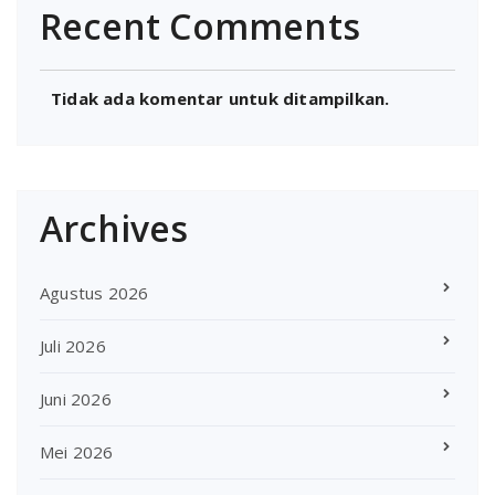
Recent Comments
Tidak ada komentar untuk ditampilkan.
Archives
Agustus 2026
Juli 2026
Juni 2026
Mei 2026