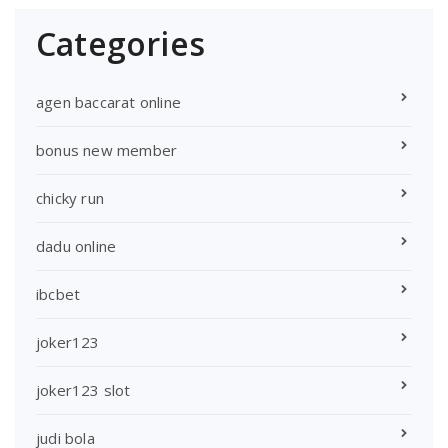
Categories
agen baccarat online
bonus new member
chicky run
dadu online
ibcbet
joker123
joker123 slot
judi bola