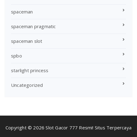
spaceman
spaceman pragmatic
spaceman slot
spbo
starlight princess
Uncategorized
Copyright © 2026 Slot Gacor 777 Resmi! Situs Terpercaya