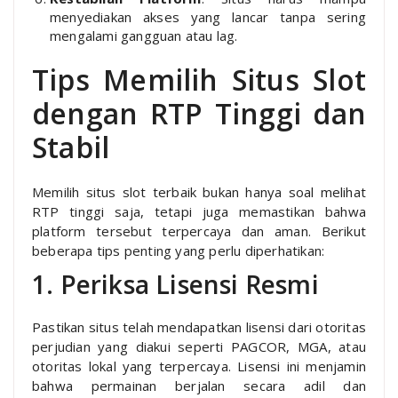
menyediakan akses yang lancar tanpa sering
mengalami gangguan atau lag.
Tips Memilih Situs Slot
dengan RTP Tinggi dan
Stabil
Memilih situs slot terbaik bukan hanya soal melihat
RTP tinggi saja, tetapi juga memastikan bahwa
platform tersebut terpercaya dan aman. Berikut
beberapa tips penting yang perlu diperhatikan:
1. Periksa Lisensi Resmi
Pastikan situs telah mendapatkan lisensi dari otoritas
perjudian yang diakui seperti PAGCOR, MGA, atau
otoritas lokal yang terpercaya. Lisensi ini menjamin
bahwa permainan berjalan secara adil dan