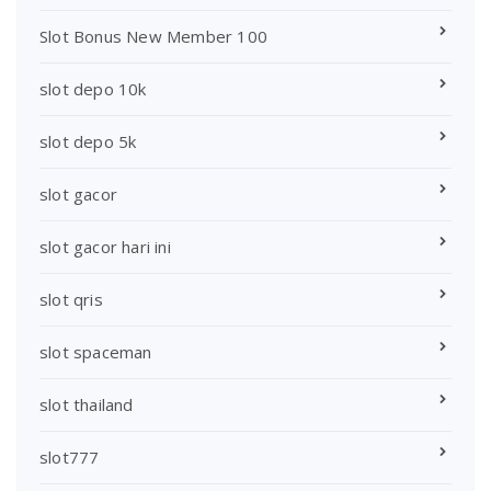
Slot Bonus New Member 100
slot depo 10k
slot depo 5k
slot gacor
slot gacor hari ini
slot qris
slot spaceman
slot thailand
slot777