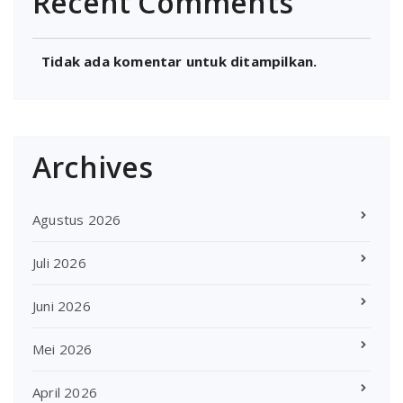
Recent Comments
Tidak ada komentar untuk ditampilkan.
Archives
Agustus 2026
Juli 2026
Juni 2026
Mei 2026
April 2026