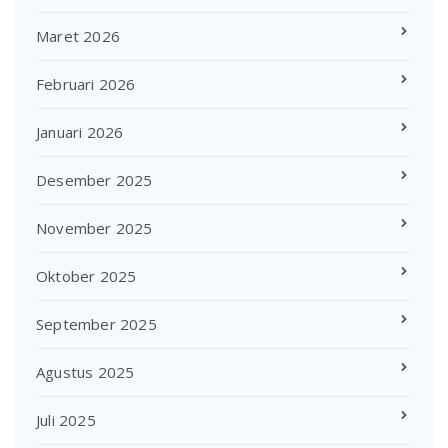
Maret 2026
Februari 2026
Januari 2026
Desember 2025
November 2025
Oktober 2025
September 2025
Agustus 2025
Juli 2025