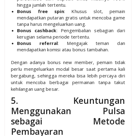
hingga jumlah tertentu.
Bonus free spin
: Khusus slot, pemain
mendapatkan putaran gratis untuk mencoba game
tanpa harus mengeluarkan uang.
Bonus cashback
: Pengembalian sebagian dari
kerugian selama periode tertentu.
Bonus referral
: Mengajak teman dan
mendapatkan komisi atau bonus tambahan.
Dengan adanya bonus new member, pemain tidak
perlu mengeluarkan modal besar saat pertama kali
bergabung, sehingga mereka bisa lebih percaya diri
untuk mencoba berbagai permainan tanpa takut
kehilangan uang besar.
5. Keuntungan
Menggunakan Pulsa
sebagai Metode
Pembayaran