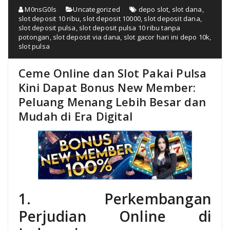
M0nsG0ls
Uncategorized
depo slot
,
slot dana
,
slot deposit 10 ribu
,
slot deposit 10000
,
slot deposit dana
,
slot deposit pulsa
,
slot deposit pulsa 10 ribu tanpa
potongan
,
slot deposit via dana
,
slot gacor hari ini depo 10k
,
slot pulsa
Ceme Online dan Slot Pakai Pulsa
Kini Dapat Bonus New Member:
Peluang Menang Lebih Besar dan
Mudah di Era Digital
1. Perkembangan
Perjudian Online di