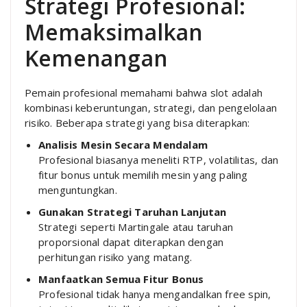
Strategi Profesional:
Memaksimalkan
Kemenangan
Pemain profesional memahami bahwa slot adalah
kombinasi keberuntungan, strategi, dan pengelolaan
risiko. Beberapa strategi yang bisa diterapkan:
Analisis Mesin Secara Mendalam
Profesional biasanya meneliti RTP, volatilitas, dan
fitur bonus untuk memilih mesin yang paling
menguntungkan.
Gunakan Strategi Taruhan Lanjutan
Strategi seperti Martingale atau taruhan
proporsional dapat diterapkan dengan
perhitungan risiko yang matang.
Manfaatkan Semua Fitur Bonus
Profesional tidak hanya mengandalkan free spin,