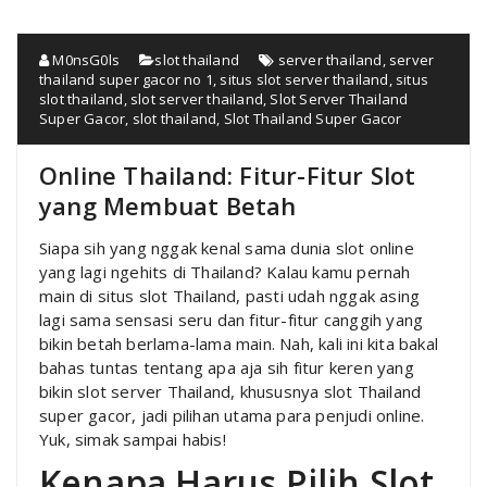
M0nsG0ls
slot thailand
server thailand
,
server
thailand super gacor no 1
,
situs slot server thailand
,
situs
slot thailand
,
slot server thailand
,
Slot Server Thailand
Super Gacor
,
slot thailand
,
Slot Thailand Super Gacor
Online Thailand: Fitur-Fitur Slot
yang Membuat Betah
Siapa sih yang nggak kenal sama dunia slot online
yang lagi ngehits di Thailand? Kalau kamu pernah
main di situs slot Thailand, pasti udah nggak asing
lagi sama sensasi seru dan fitur-fitur canggih yang
bikin betah berlama-lama main. Nah, kali ini kita bakal
bahas tuntas tentang apa aja sih fitur keren yang
bikin slot server Thailand, khususnya slot Thailand
super gacor, jadi pilihan utama para penjudi online.
Yuk, simak sampai habis!
Kenapa Harus Pilih Slot