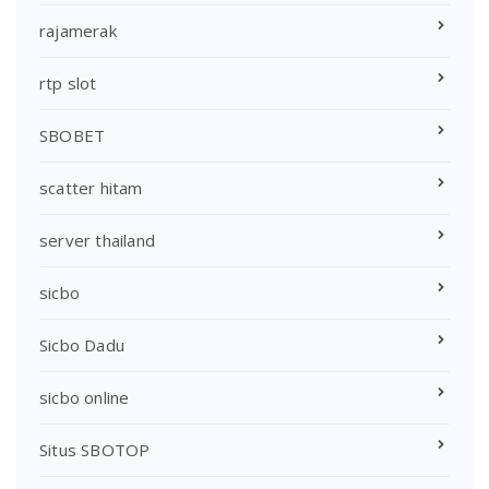
rajamerak
rtp slot
SBOBET
scatter hitam
server thailand
sicbo
Sicbo Dadu
sicbo online
Situs SBOTOP