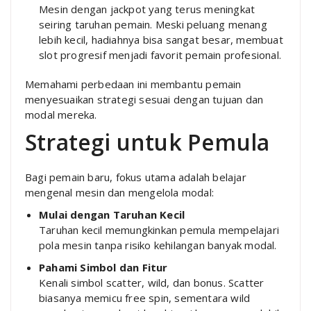
Mesin dengan jackpot yang terus meningkat
seiring taruhan pemain. Meski peluang menang
lebih kecil, hadiahnya bisa sangat besar, membuat
slot progresif menjadi favorit pemain profesional.
Memahami perbedaan ini membantu pemain
menyesuaikan strategi sesuai dengan tujuan dan
modal mereka.
Strategi untuk Pemula
Bagi pemain baru, fokus utama adalah belajar
mengenal mesin dan mengelola modal:
Mulai dengan Taruhan Kecil
Taruhan kecil memungkinkan pemula mempelajari
pola mesin tanpa risiko kehilangan banyak modal.
Pahami Simbol dan Fitur
Kenali simbol scatter, wild, dan bonus. Scatter
biasanya memicu free spin, sementara wild