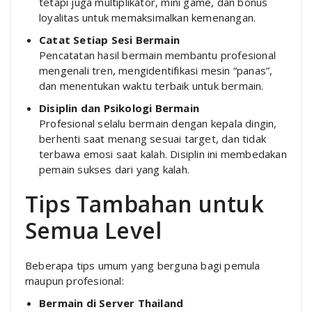
tetapi juga multiplikator, mini game, dan bonus
loyalitas untuk memaksimalkan kemenangan.
Catat Setiap Sesi Bermain
Pencatatan hasil bermain membantu profesional
mengenali tren, mengidentifikasi mesin “panas”,
dan menentukan waktu terbaik untuk bermain.
Disiplin dan Psikologi Bermain
Profesional selalu bermain dengan kepala dingin,
berhenti saat menang sesuai target, dan tidak
terbawa emosi saat kalah. Disiplin ini membedakan
pemain sukses dari yang kalah.
Tips Tambahan untuk
Semua Level
Beberapa tips umum yang berguna bagi pemula
maupun profesional:
Bermain di Server Thailand