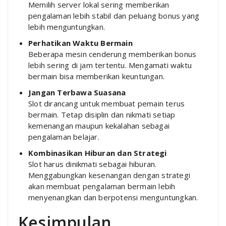
Memilih server lokal sering memberikan
pengalaman lebih stabil dan peluang bonus yang
lebih menguntungkan.
Perhatikan Waktu Bermain
Beberapa mesin cenderung memberikan bonus
lebih sering di jam tertentu. Mengamati waktu
bermain bisa memberikan keuntungan.
Jangan Terbawa Suasana
Slot dirancang untuk membuat pemain terus
bermain. Tetap disiplin dan nikmati setiap
kemenangan maupun kekalahan sebagai
pengalaman belajar.
Kombinasikan Hiburan dan Strategi
Slot harus dinikmati sebagai hiburan.
Menggabungkan kesenangan dengan strategi
akan membuat pengalaman bermain lebih
menyenangkan dan berpotensi menguntungkan.
Kesimpulan