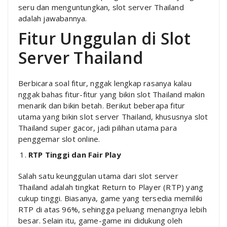
seru dan menguntungkan, slot server Thailand
adalah jawabannya.
Fitur Unggulan di Slot
Server Thailand
Berbicara soal fitur, nggak lengkap rasanya kalau
nggak bahas fitur-fitur yang bikin slot Thailand makin
menarik dan bikin betah. Berikut beberapa fitur
utama yang bikin slot server Thailand, khususnya slot
Thailand super gacor, jadi pilihan utama para
penggemar slot online.
RTP Tinggi dan Fair Play
Salah satu keunggulan utama dari slot server
Thailand adalah tingkat Return to Player (RTP) yang
cukup tinggi. Biasanya, game yang tersedia memiliki
RTP di atas 96%, sehingga peluang menangnya lebih
besar. Selain itu, game-game ini didukung oleh