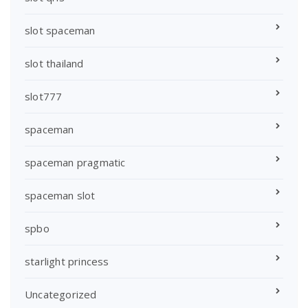
slot spaceman
slot thailand
slot777
spaceman
spaceman pragmatic
spaceman slot
spbo
starlight princess
Uncategorized