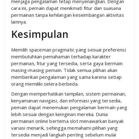
menjaga pengalaman tetap menyenangkan. Dengan
cara ini, pemain dapat menikmati fitur dan suasana
permainan tanpa kehilangan keseimbangan aktivitas
lainnya.
Kesimpulan
Memilih spaceman pragmatic yang sesuai preferensi
membutuhkan pemahaman terhadap karakter
permainan, fitur yang tersedia, serta gaya bermain
masing-masing pemain. Tidak semua pilihan akan
memberikan pengalaman yang sama karena setiap
orang memiliki selera berbeda.
Dengan memperhatikan tampilan, sistem permainan,
kenyamanan navigasi, dan informasi yang tersedia,
pemain dapat menemukan pengalaman bermain yang
lebih sesuai dengan keinginan mereka. Dunia
permainan online bertema slot menawarkan banyak
variasi menarik, sehingga memahami pilihan yang
tersedia menjadi langkah penting sebelum mulai