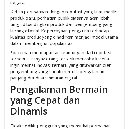
negara.
Ketika perusahaan dengan reputasi yang kuat merilis
produk baru, perhatian publik biasanya akan lebih
tinggi dibandingkan produk dari pengembang yang
kurang dikenal. Kepercayaan pengguna terhadap
kualitas produk yang dihadirkan menjadi modal utama
dalam membangun popularitas.
Spaceman mendapatkan keuntungan dari reputasi
tersebut. Banyak orang tertarik mencoba karena
ingin melihat inovasi terbaru yang ditawarkan oleh
pengembang yang sudah memiliki pengalaman
panjang di industri hiburan digital.
Pengalaman Bermain
yang Cepat dan
Dinamis
Tidak sedikit pengguna yang menyukai permainan