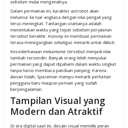
sebelum mulai mengenalnya.
Dalam permainan ini, karakter astronot akan
meluncur ke luar angkasa dengan nilai pengali yang
terus meningkat. Tantangan utamanya adalah
menentukan waktu yang tepat sebelum perjalanan
tersebut berakhir. Konsep ini membuat permainan
terasa menegangkan sekaligus menarik untuk diikuti.
Kesederhanaan mekanisme tersebut menjadi nilai
tambah tersendiri. Banyak orang lebih menyukai
permainan yang dapat dipahami dalam waktu singkat
tanpa harus membaca panduan panjang. Karena
alasan itulah, Spaceman mampu menarik perhatian
pengguna baru maupun pemain yang sudah
berpengalaman.
Tampilan Visual yang
Modern dan Atraktif
Di era digital saat ini, desain visual memiliki peran