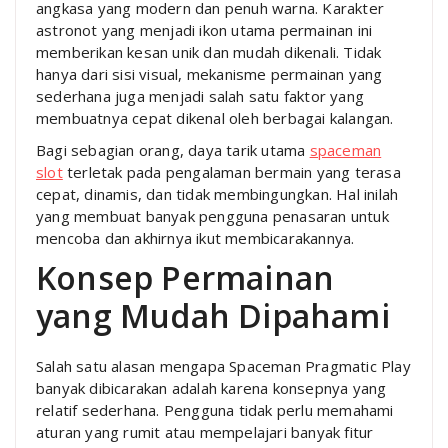
angkasa yang modern dan penuh warna. Karakter
astronot yang menjadi ikon utama permainan ini
memberikan kesan unik dan mudah dikenali. Tidak
hanya dari sisi visual, mekanisme permainan yang
sederhana juga menjadi salah satu faktor yang
membuatnya cepat dikenal oleh berbagai kalangan.
Bagi sebagian orang, daya tarik utama
spaceman
slot
terletak pada pengalaman bermain yang terasa
cepat, dinamis, dan tidak membingungkan. Hal inilah
yang membuat banyak pengguna penasaran untuk
mencoba dan akhirnya ikut membicarakannya.
Konsep Permainan
yang Mudah Dipahami
Salah satu alasan mengapa Spaceman Pragmatic Play
banyak dibicarakan adalah karena konsepnya yang
relatif sederhana. Pengguna tidak perlu memahami
aturan yang rumit atau mempelajari banyak fitur