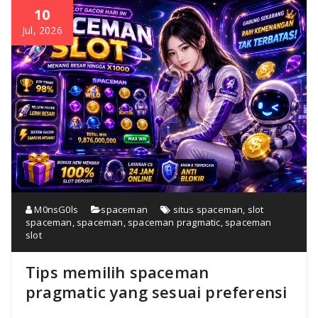
10
Jul, 2026
M0nsG0ls
spaceman
situs spaceman
,
slot
spaceman
,
spaceman
,
spaceman pragmatic
,
spaceman
slot
Tips memilih spaceman
pragmatic yang sesuai preferensi