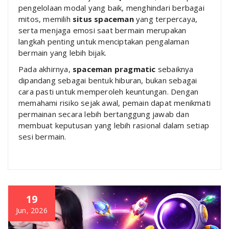
pengelolaan modal yang baik, menghindari berbagai
mitos, memilih
situs spaceman
yang terpercaya,
serta menjaga emosi saat bermain merupakan
langkah penting untuk menciptakan pengalaman
bermain yang lebih bijak.
Pada akhirnya,
spaceman pragmatic
sebaiknya
dipandang sebagai bentuk hiburan, bukan sebagai
cara pasti untuk memperoleh keuntungan. Dengan
memahami risiko sejak awal, pemain dapat menikmati
permainan secara lebih bertanggung jawab dan
membuat keputusan yang lebih rasional dalam setiap
sesi bermain.
19
Jun, 2026