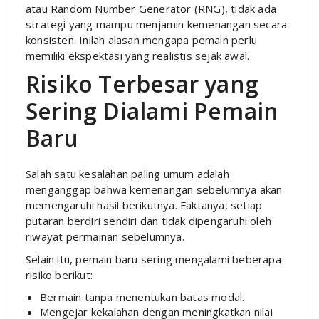
atau Random Number Generator (RNG), tidak ada
strategi yang mampu menjamin kemenangan secara
konsisten. Inilah alasan mengapa pemain perlu
memiliki ekspektasi yang realistis sejak awal.
Risiko Terbesar yang
Sering Dialami Pemain
Baru
Salah satu kesalahan paling umum adalah
menganggap bahwa kemenangan sebelumnya akan
memengaruhi hasil berikutnya. Faktanya, setiap
putaran berdiri sendiri dan tidak dipengaruhi oleh
riwayat permainan sebelumnya.
Selain itu, pemain baru sering mengalami beberapa
risiko berikut:
Bermain tanpa menentukan batas modal.
Mengejar kekalahan dengan meningkatkan nilai