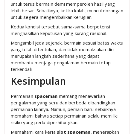
untuk terus bermain demi memperoleh hasil yang
lebih besar. Sebaliknya, ketika kalah, muncul dorongan
untuk segera mengembalikan kerugian.
Kedua kondisi tersebut sama-sama berpotensi
menghasilkan keputusan yang kurang rasional.
Mengambil jeda sejenak, bermain sesuai batas waktu
yang telah ditentukan, dan tidak memaksakan diri
merupakan langkah sederhana yang dapat
membantu menjaga pengalaman bermain tetap
terkendali.
Kesimpulan
Permainan
spaceman
memang menawarkan
pengalaman yang seru dan berbeda dibandingkan
permainan lainnya. Namun, pemain baru sebaiknya
memahami bahwa setiap permainan selalu memiliki
risiko yang perlu diperhitungkan.
Memahami cara kerja
slot spaceman
, menerapkan