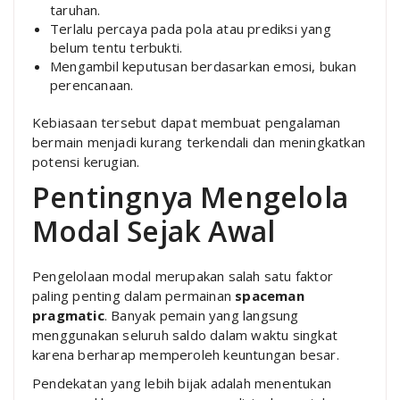
taruhan.
Terlalu percaya pada pola atau prediksi yang
belum tentu terbukti.
Mengambil keputusan berdasarkan emosi, bukan
perencanaan.
Kebiasaan tersebut dapat membuat pengalaman
bermain menjadi kurang terkendali dan meningkatkan
potensi kerugian.
Pentingnya Mengelola
Modal Sejak Awal
Pengelolaan modal merupakan salah satu faktor
paling penting dalam permainan
spaceman
pragmatic
. Banyak pemain yang langsung
menggunakan seluruh saldo dalam waktu singkat
karena berharap memperoleh keuntungan besar.
Pendekatan yang lebih bijak adalah menentukan