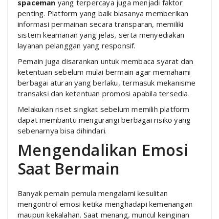
spaceman
yang terpercaya juga menjadi faktor
penting. Platform yang baik biasanya memberikan
informasi permainan secara transparan, memiliki
sistem keamanan yang jelas, serta menyediakan
layanan pelanggan yang responsif.
Pemain juga disarankan untuk membaca syarat dan
ketentuan sebelum mulai bermain agar memahami
berbagai aturan yang berlaku, termasuk mekanisme
transaksi dan ketentuan promosi apabila tersedia.
Melakukan riset singkat sebelum memilih platform
dapat membantu mengurangi berbagai risiko yang
sebenarnya bisa dihindari.
Mengendalikan Emosi
Saat Bermain
Banyak pemain pemula mengalami kesulitan
mengontrol emosi ketika menghadapi kemenangan
maupun kekalahan. Saat menang, muncul keinginan