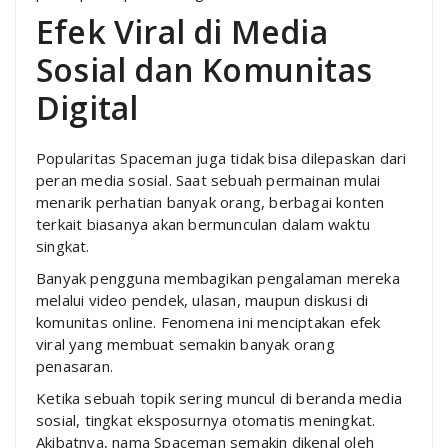
Efek Viral di Media
Sosial dan Komunitas
Digital
Popularitas Spaceman juga tidak bisa dilepaskan dari
peran media sosial. Saat sebuah permainan mulai
menarik perhatian banyak orang, berbagai konten
terkait biasanya akan bermunculan dalam waktu
singkat.
Banyak pengguna membagikan pengalaman mereka
melalui video pendek, ulasan, maupun diskusi di
komunitas online. Fenomena ini menciptakan efek
viral yang membuat semakin banyak orang
penasaran.
Ketika sebuah topik sering muncul di beranda media
sosial, tingkat eksposurnya otomatis meningkat.
Akibatnya, nama Spaceman semakin dikenal oleh