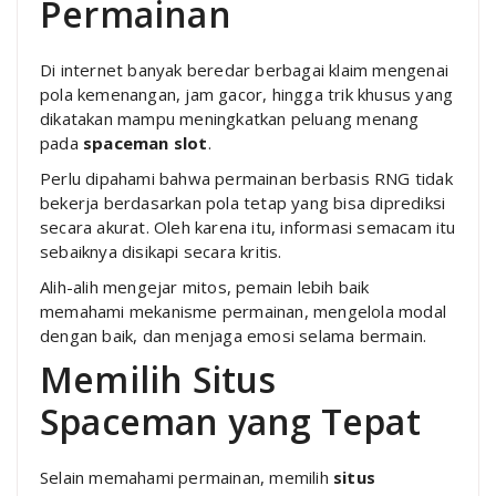
Permainan
Di internet banyak beredar berbagai klaim mengenai
pola kemenangan, jam gacor, hingga trik khusus yang
dikatakan mampu meningkatkan peluang menang
pada
spaceman slot
.
Perlu dipahami bahwa permainan berbasis RNG tidak
bekerja berdasarkan pola tetap yang bisa diprediksi
secara akurat. Oleh karena itu, informasi semacam itu
sebaiknya disikapi secara kritis.
Alih-alih mengejar mitos, pemain lebih baik
memahami mekanisme permainan, mengelola modal
dengan baik, dan menjaga emosi selama bermain.
Memilih Situs
Spaceman yang Tepat
Selain memahami permainan, memilih
situs