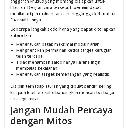
anggaran khusus yang memang disiapkan untuk
hiburan. Dengan cara tersebut, pemain dapat
menikmati permainan tanpa mengganggu kebutuhan
finansial lainnya.
Beberapa langkah sederhana yang dapat diterapkan
antara lain:
Menentukan batas maksimal modal harian.
Menghentikan permainan ketika target kerugian
telah tercapai.
Tidak menambah saldo hanya karena ingin
membalas kekalahan.
Menentukan target kemenangan yang realistis.
Disiplin terhadap aturan yang dibuat sendiri sering
kali jauh lebih efektif dibandingkan mencari berbagai
strategi instan.
Jangan Mudah Percaya
dengan Mitos