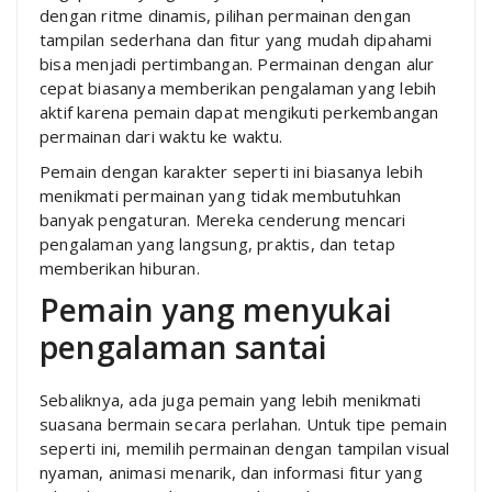
dengan ritme dinamis, pilihan permainan dengan
tampilan sederhana dan fitur yang mudah dipahami
bisa menjadi pertimbangan. Permainan dengan alur
cepat biasanya memberikan pengalaman yang lebih
aktif karena pemain dapat mengikuti perkembangan
permainan dari waktu ke waktu.
Pemain dengan karakter seperti ini biasanya lebih
menikmati permainan yang tidak membutuhkan
banyak pengaturan. Mereka cenderung mencari
pengalaman yang langsung, praktis, dan tetap
memberikan hiburan.
Pemain yang menyukai
pengalaman santai
Sebaliknya, ada juga pemain yang lebih menikmati
suasana bermain secara perlahan. Untuk tipe pemain
seperti ini, memilih permainan dengan tampilan visual
nyaman, animasi menarik, dan informasi fitur yang