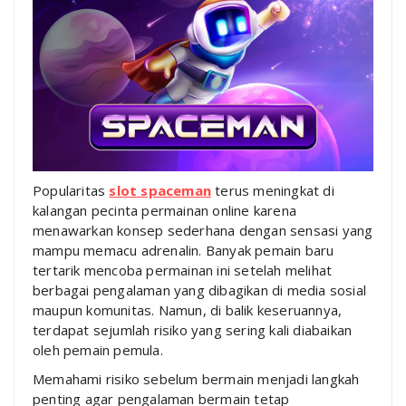
Popularitas
slot spaceman
terus meningkat di
kalangan pecinta permainan online karena
menawarkan konsep sederhana dengan sensasi yang
mampu memacu adrenalin. Banyak pemain baru
tertarik mencoba permainan ini setelah melihat
berbagai pengalaman yang dibagikan di media sosial
maupun komunitas. Namun, di balik keseruannya,
terdapat sejumlah risiko yang sering kali diabaikan
oleh pemain pemula.
Memahami risiko sebelum bermain menjadi langkah
penting agar pengalaman bermain tetap