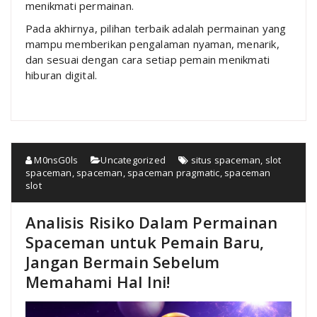
menikmati permainan.
Pada akhirnya, pilihan terbaik adalah permainan yang
mampu memberikan pengalaman nyaman, menarik,
dan sesuai dengan cara setiap pemain menikmati
hiburan digital.
M0nsG0ls
Uncategorized
situs spaceman
,
slot
spaceman
,
spaceman
,
spaceman pragmatic
,
spaceman
slot
Analisis Risiko Dalam Permainan
Spaceman untuk Pemain Baru,
Jangan Bermain Sebelum
Memahami Hal Ini!