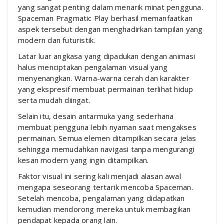
yang sangat penting dalam menarik minat pengguna.
Spaceman Pragmatic Play berhasil memanfaatkan
aspek tersebut dengan menghadirkan tampilan yang
modern dan futuristik.
Latar luar angkasa yang dipadukan dengan animasi
halus menciptakan pengalaman visual yang
menyenangkan. Warna-warna cerah dan karakter
yang ekspresif membuat permainan terlihat hidup
serta mudah diingat.
Selain itu, desain antarmuka yang sederhana
membuat pengguna lebih nyaman saat mengakses
permainan. Semua elemen ditampilkan secara jelas
sehingga memudahkan navigasi tanpa mengurangi
kesan modern yang ingin ditampilkan.
Faktor visual ini sering kali menjadi alasan awal
mengapa seseorang tertarik mencoba Spaceman.
Setelah mencoba, pengalaman yang didapatkan
kemudian mendorong mereka untuk membagikan
pendapat kepada orang lain.