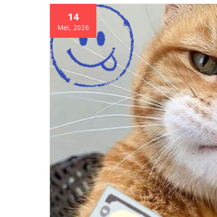
14
Mei, 2026