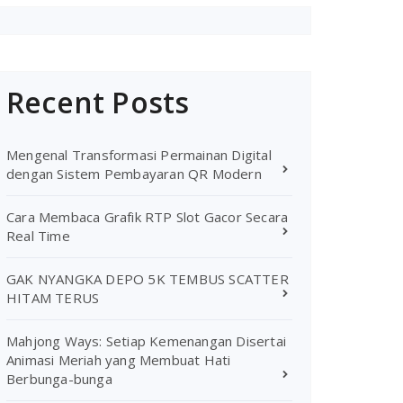
Recent Posts
Mengenal Transformasi Permainan Digital
dengan Sistem Pembayaran QR Modern
Cara Membaca Grafik RTP Slot Gacor Secara
Real Time
GAK NYANGKA DEPO 5K TEMBUS SCATTER
HITAM TERUS
Mahjong Ways: Setiap Kemenangan Disertai
Animasi Meriah yang Membuat Hati
Berbunga-bunga