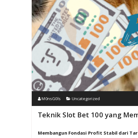
M0nsG0ls
Uncategorized
Teknik Slot Bet 100 yang Mem
Membangun Fondasi Profit Stabil dari Tar