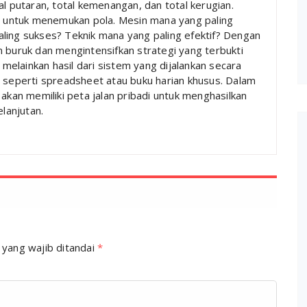
al putaran, total kemenangan, dan total kerugian.
ut untuk menemukan pola. Mesin mana yang paling
ling sukses? Teknik mana yang paling efektif? Dengan
n buruk dan mengintensifkan strategi yang terbukti
 melainkan hasil dari sistem yang dijalankan secara
a seperti spreadsheet atau buku harian khusus. Dalam
 akan memiliki peta jalan pribadi untuk menghasilkan
elanjutan.
 yang wajib ditandai
*