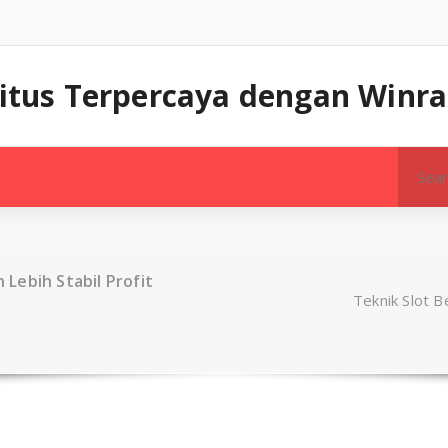
Situs Terpercaya dengan Winra
Search
for:
Lebih Stabil Profit
Teknik Slot 