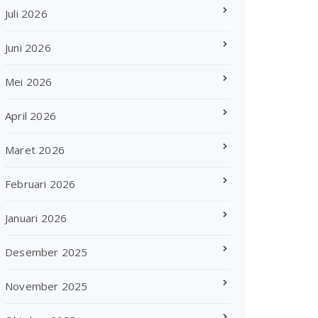
Juli 2026
Juni 2026
Mei 2026
April 2026
Maret 2026
Februari 2026
Januari 2026
Desember 2025
November 2025