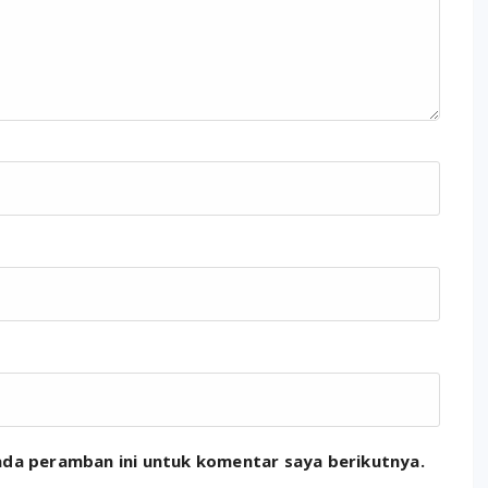
ada peramban ini untuk komentar saya berikutnya.