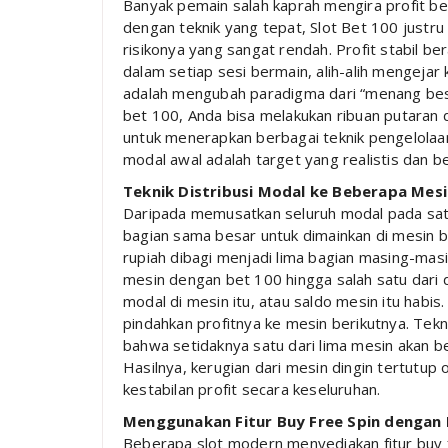
Banyak pemain salah kaprah mengira profit bes
dengan teknik yang tepat, Slot Bet 100 justr
risikonya yang sangat rendah. Profit stabil b
dalam setiap sesi bermain, alih-alih mengejar
adalah mengubah paradigma dari “menang besar
bet 100, Anda bisa melakukan ribuan putaran 
untuk menerapkan berbagai teknik pengelolaan
modal awal adalah target yang realistis dan be
Teknik Distribusi Modal ke Beberapa Mesi
Daripada memusatkan seluruh modal pada satu
bagian sama besar untuk dimainkan di mesin 
rupiah dibagi menjadi lima bagian masing-mas
mesin dengan bet 100 hingga salah satu dari 
modal di mesin itu, atau saldo mesin itu hab
pindahkan profitnya ke mesin berikutnya. Tekn
bahwa setidaknya satu dari lima mesin akan b
Hasilnya, kerugian dari mesin dingin tertutup
kestabilan profit secara keseluruhan.
Menggunakan Fitur Buy Free Spin dengan
Beberapa slot modern menyediakan fitur buy