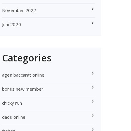
November 2022
Juni 2020
Categories
agen baccarat online
bonus new member
chicky run
dadu online