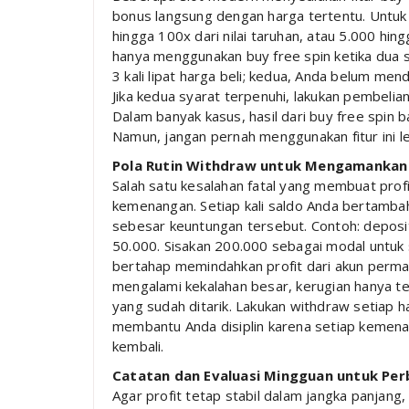
bonus langsung dengan harga tertentu. Untuk 
hingga 100x dari nilai taruhan, atau 5.000 hing
hanya menggunakan buy free spin ketika dua s
3 kali lipat harga beli; kedua, Anda belum men
Jika kedua syarat terpenuhi, lakukan pembelia
Dalam banyak kasus, hasil dari buy free spin b
Namun, jangan pernah menggunakan fitur ini leb
Pola Rutin Withdraw untuk Mengamankan P
Salah satu kesalahan fatal yang membuat profit
kemenangan. Setiap kali saldo Anda bertamba
sebesar keuntungan tersebut. Contoh: deposi
50.000. Sisakan 200.000 sebagai modal untuk s
bertahap memindahkan profit dari akun permain
mengalami kekalahan besar, kerugian hanya te
yang sudah ditarik. Lakukan withdraw setiap ha
membantu Anda disiplin karena setiap kemena
kembali.
Catatan dan Evaluasi Mingguan untuk Per
Agar profit tetap stabil dalam jangka panjang,