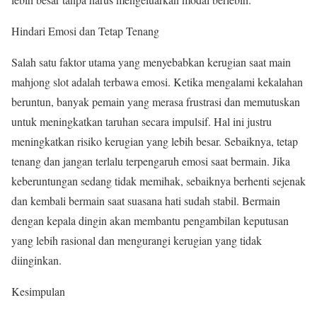
Hindari Emosi dan Tetap Tenang
Salah satu faktor utama yang menyebabkan kerugian saat main
mahjong slot adalah terbawa emosi. Ketika mengalami kekalahan
beruntun, banyak pemain yang merasa frustrasi dan memutuskan
untuk meningkatkan taruhan secara impulsif. Hal ini justru
meningkatkan risiko kerugian yang lebih besar. Sebaiknya, tetap
tenang dan jangan terlalu terpengaruh emosi saat bermain. Jika
keberuntungan sedang tidak memihak, sebaiknya berhenti sejenak
dan kembali bermain saat suasana hati sudah stabil. Bermain
dengan kepala dingin akan membantu pengambilan keputusan
yang lebih rasional dan mengurangi kerugian yang tidak
diinginkan.
Kesimpulan