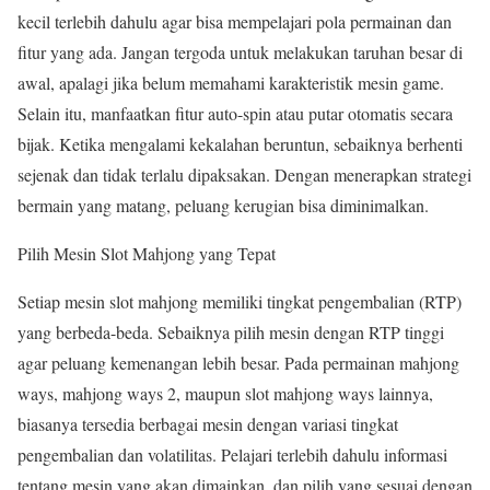
kecil terlebih dahulu agar bisa mempelajari pola permainan dan
fitur yang ada. Jangan tergoda untuk melakukan taruhan besar di
awal, apalagi jika belum memahami karakteristik mesin game.
Selain itu, manfaatkan fitur auto-spin atau putar otomatis secara
bijak. Ketika mengalami kekalahan beruntun, sebaiknya berhenti
sejenak dan tidak terlalu dipaksakan. Dengan menerapkan strategi
bermain yang matang, peluang kerugian bisa diminimalkan.
Pilih Mesin Slot Mahjong yang Tepat
Setiap mesin slot mahjong memiliki tingkat pengembalian (RTP)
yang berbeda-beda. Sebaiknya pilih mesin dengan RTP tinggi
agar peluang kemenangan lebih besar. Pada permainan mahjong
ways, mahjong ways 2, maupun slot mahjong ways lainnya,
biasanya tersedia berbagai mesin dengan variasi tingkat
pengembalian dan volatilitas. Pelajari terlebih dahulu informasi
tentang mesin yang akan dimainkan, dan pilih yang sesuai dengan