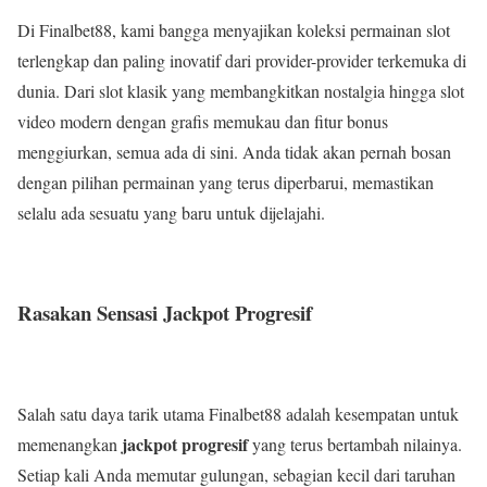
Di Finalbet88, kami bangga menyajikan koleksi permainan slot
terlengkap dan paling inovatif dari provider-provider terkemuka di
dunia. Dari slot klasik yang membangkitkan nostalgia hingga slot
video modern dengan grafis memukau dan fitur bonus
menggiurkan, semua ada di sini. Anda tidak akan pernah bosan
dengan pilihan permainan yang terus diperbarui, memastikan
selalu ada sesuatu yang baru untuk dijelajahi.
Rasakan Sensasi Jackpot Progresif
Salah satu daya tarik utama Finalbet88 adalah kesempatan untuk
jackpot progresif
memenangkan
yang terus bertambah nilainya.
Setiap kali Anda memutar gulungan, sebagian kecil dari taruhan