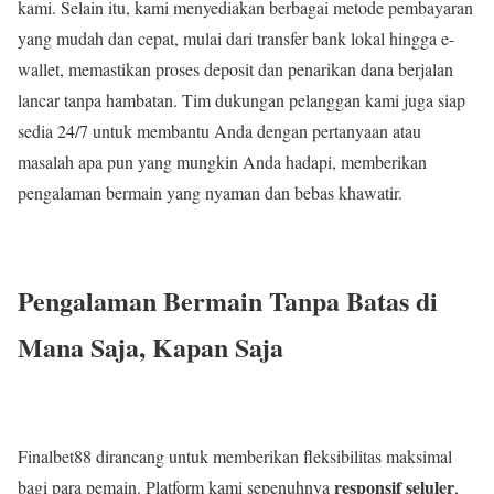
kami. Selain itu, kami menyediakan berbagai metode pembayaran
yang mudah dan cepat, mulai dari transfer bank lokal hingga e-
wallet, memastikan proses deposit dan penarikan dana berjalan
lancar tanpa hambatan. Tim dukungan pelanggan kami juga siap
sedia 24/7 untuk membantu Anda dengan pertanyaan atau
masalah apa pun yang mungkin Anda hadapi, memberikan
pengalaman bermain yang nyaman dan bebas khawatir.
Pengalaman Bermain Tanpa Batas di
Mana Saja, Kapan Saja
Finalbet88 dirancang untuk memberikan fleksibilitas maksimal
responsif seluler
bagi para pemain. Platform kami sepenuhnya
,