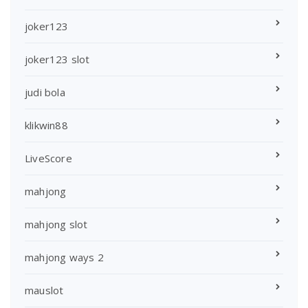
joker123
joker123 slot
judi bola
klikwin88
LiveScore
mahjong
mahjong slot
mahjong ways 2
mauslot