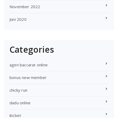
November 2022
Juni 2020
Categories
agen baccarat online
bonus new member
chicky run
dadu online
ibcbet