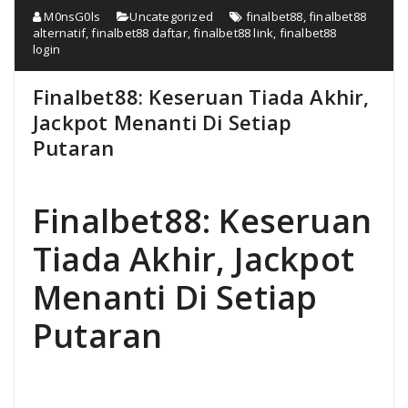
M0nsG0ls
Uncategorized
finalbet88
,
finalbet88
alternatif
,
finalbet88 daftar
,
finalbet88 link
,
finalbet88
login
Finalbet88: Keseruan Tiada Akhir,
Jackpot Menanti Di Setiap
Putaran
Finalbet88: Keseruan
Tiada Akhir, Jackpot
Menanti Di Setiap
Putaran