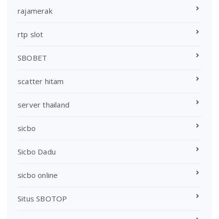
rajamerak
rtp slot
SBOBET
scatter hitam
server thailand
sicbo
Sicbo Dadu
sicbo online
Situs SBOTOP