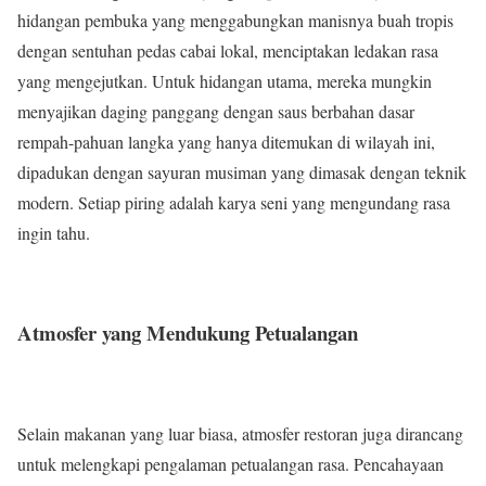
hidangan pembuka yang menggabungkan manisnya buah tropis
dengan sentuhan pedas cabai lokal, menciptakan ledakan rasa
yang mengejutkan. Untuk hidangan utama, mereka mungkin
menyajikan daging panggang dengan saus berbahan dasar
rempah-pahuan langka yang hanya ditemukan di wilayah ini,
dipadukan dengan sayuran musiman yang dimasak dengan teknik
modern. Setiap piring adalah karya seni yang mengundang rasa
ingin tahu.
Atmosfer yang Mendukung Petualangan
Selain makanan yang luar biasa, atmosfer restoran juga dirancang
untuk melengkapi pengalaman petualangan rasa. Pencahayaan