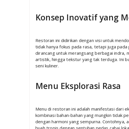
Konsep Inovatif yang 
Restoran ini didirikan dengan visi untuk mend
tidak hanya fokus pada rasa, tetapi juga pad
dirancang untuk merangsang berbagai indra, 
artistik, hingga tekstur yang tak terduga. Ini
seni kuliner.
Menu Eksplorasi Rasa
Menu di restoran ini adalah manifestasi dari 
kombinasi bahan-bahan yang mungkin tidak p
dengan harmoni yang sempurna. Contohnya, 
buah tropis dengan sentuhan pedas cabai loka