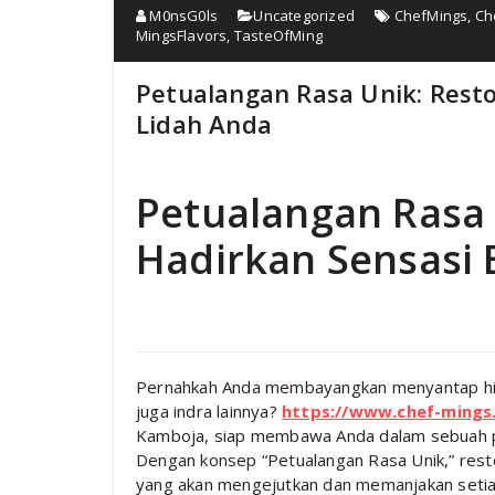
M0nsG0ls
Uncategorized
ChefMings
,
Ch
MingsFlavors
,
TasteOfMing
Petualangan Rasa Unik: Resto
Lidah Anda
Petualangan Rasa 
Hadirkan Sensasi 
Pernahkah Anda membayangkan menyantap hida
juga indra lainnya?
https://www.chef-mings
Kamboja, siap membawa Anda dalam sebuah pe
Dengan konsep “Petualangan Rasa Unik,” rest
yang akan mengejutkan dan memanjakan seti