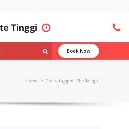
te Tinggi
Book Now
Home
/
Posts tagged "ChefMings"