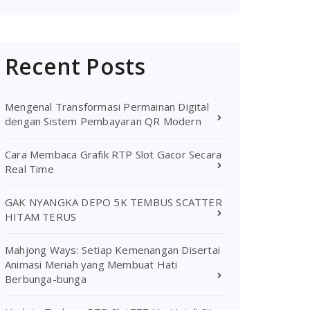
Recent Posts
Mengenal Transformasi Permainan Digital
dengan Sistem Pembayaran QR Modern
Cara Membaca Grafik RTP Slot Gacor Secara
Real Time
GAK NYANGKA DEPO 5K TEMBUS SCATTER
HITAM TERUS
Mahjong Ways: Setiap Kemenangan Disertai
Animasi Meriah yang Membuat Hati
Berbunga-bunga