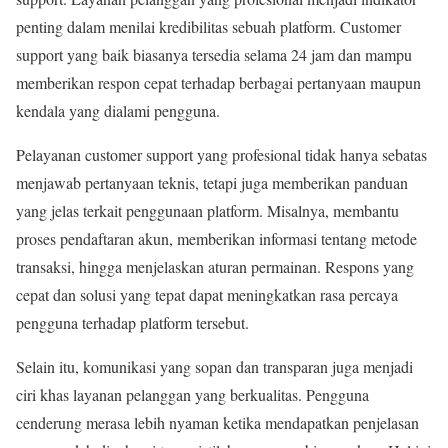
penting dalam menilai kredibilitas sebuah platform. Customer
support yang baik biasanya tersedia selama 24 jam dan mampu
memberikan respon cepat terhadap berbagai pertanyaan maupun
kendala yang dialami pengguna.
Pelayanan customer support yang profesional tidak hanya sebatas
menjawab pertanyaan teknis, tetapi juga memberikan panduan
yang jelas terkait penggunaan platform. Misalnya, membantu
proses pendaftaran akun, memberikan informasi tentang metode
transaksi, hingga menjelaskan aturan permainan. Respons yang
cepat dan solusi yang tepat dapat meningkatkan rasa percaya
pengguna terhadap platform tersebut.
Selain itu, komunikasi yang sopan dan transparan juga menjadi
ciri khas layanan pelanggan yang berkualitas. Pengguna
cenderung merasa lebih nyaman ketika mendapatkan penjelasan