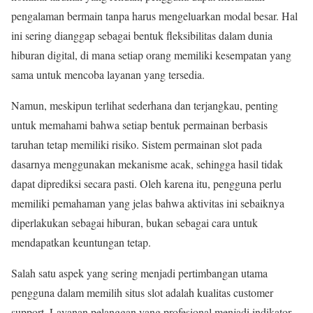
pengalaman bermain tanpa harus mengeluarkan modal besar. Hal
ini sering dianggap sebagai bentuk fleksibilitas dalam dunia
hiburan digital, di mana setiap orang memiliki kesempatan yang
sama untuk mencoba layanan yang tersedia.
Namun, meskipun terlihat sederhana dan terjangkau, penting
untuk memahami bahwa setiap bentuk permainan berbasis
taruhan tetap memiliki risiko. Sistem permainan slot pada
dasarnya menggunakan mekanisme acak, sehingga hasil tidak
dapat diprediksi secara pasti. Oleh karena itu, pengguna perlu
memiliki pemahaman yang jelas bahwa aktivitas ini sebaiknya
diperlakukan sebagai hiburan, bukan sebagai cara untuk
mendapatkan keuntungan tetap.
Salah satu aspek yang sering menjadi pertimbangan utama
pengguna dalam memilih situs slot adalah kualitas customer
support. Layanan pelanggan yang profesional menjadi indikator