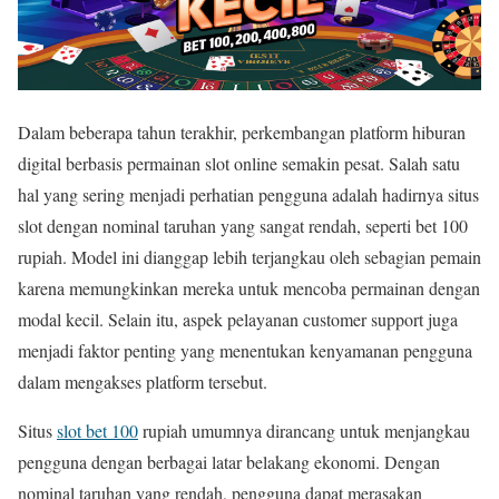
Dalam beberapa tahun terakhir, perkembangan platform hiburan
digital berbasis permainan slot online semakin pesat. Salah satu
hal yang sering menjadi perhatian pengguna adalah hadirnya situs
slot dengan nominal taruhan yang sangat rendah, seperti bet 100
rupiah. Model ini dianggap lebih terjangkau oleh sebagian pemain
karena memungkinkan mereka untuk mencoba permainan dengan
modal kecil. Selain itu, aspek pelayanan customer support juga
menjadi faktor penting yang menentukan kenyamanan pengguna
dalam mengakses platform tersebut.
Situs
slot bet 100
rupiah umumnya dirancang untuk menjangkau
pengguna dengan berbagai latar belakang ekonomi. Dengan
nominal taruhan yang rendah, pengguna dapat merasakan