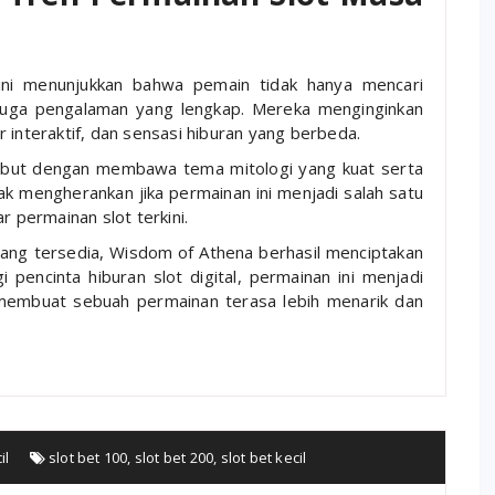
ini menunjukkan bahwa pemain tidak hanya mencari
 juga pengalaman yang lengkap. Mereka menginginkan
tur interaktif, dan sensasi hiburan yang berbeda.
sebut dengan membawa tema mitologi yang kuat serta
k mengherankan jika permainan ini menjadi salah satu
r permainan slot terkini.
yang tersedia, Wisdom of Athena berhasil menciptakan
pencinta hiburan slot digital, permainan ini menjadi
 membuat sebuah permainan terasa lebih menarik dan
il
slot bet 100
,
slot bet 200
,
slot bet kecil