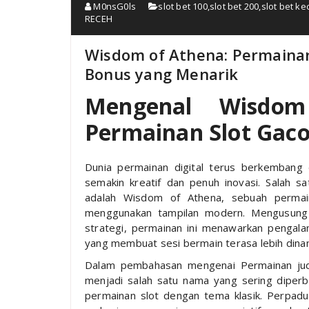
M0nsG0ls
slot bet 100
,
slot bet 200
,
slot bet kec
RECEH
Wisdom of Athena: Permainan 
Bonus yang Menarik
Mengenal Wisdom
Permainan Slot Gaco
Dunia permainan digital terus berkembang 
semakin kreatif dan penuh inovasi. Salah 
adalah Wisdom of Athena, sebuah permai
menggunakan tampilan modern. Mengusung 
strategi, permainan ini menawarkan pengal
yang membuat sesi bermain terasa lebih dina
Dalam pembahasan mengenai Permainan judi 
menjadi salah satu nama yang sering diperb
permainan slot dengan tema klasik. Perpadua