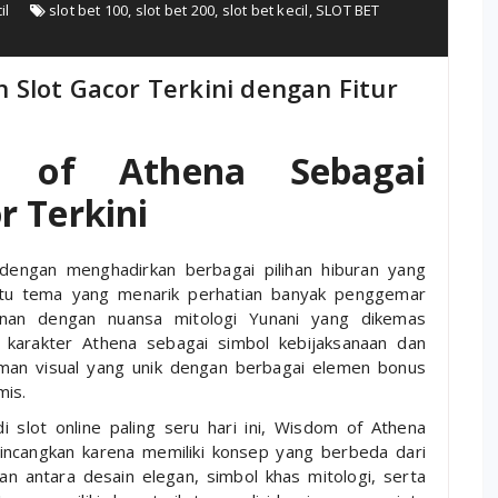
il
slot bet 100
,
slot bet 200
,
slot bet kecil
,
SLOT BET
Slot Gacor Terkini dengan Fitur
 of Athena Sebagai
r Terkini
dengan menghadirkan berbagai pilihan hiburan yang
satu tema yang menarik perhatian banyak penggemar
nan dengan nuansa mitologi Yunani yang dikemas
karakter Athena sebagai simbol kebijaksanaan dan
aman visual yang unik dengan berbagai elemen bonus
mis.
slot online paling seru hari ini, Wisdom of Athena
incangkan karena memiliki konsep yang berbeda dari
n antara desain elegan, simbol khas mitologi, serta