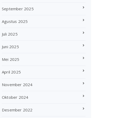
September 2025
Agustus 2025
Juli 2025
Juni 2025
Mei 2025
April 2025
November 2024
Oktober 2024
Desember 2022