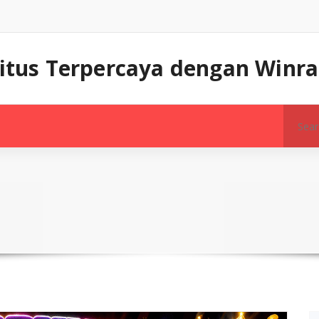
Situs Terpercaya dengan Winra
Search
for: