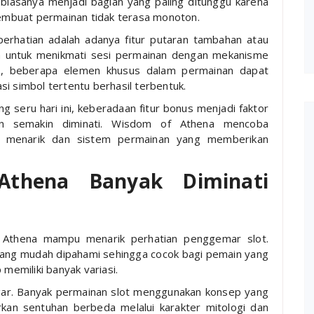
biasanya menjadi bagian yang paling ditunggu karena
mbuat permainan tidak terasa monoton.
perhatian adalah adanya fitur putaran tambahan atau
an untuk menikmati sesi permainan dengan mekanisme
itu, beberapa elemen khusus dalam permainan dapat
i simbol tertentu berhasil terbentuk.
ng seru hari ini, keberadaan fitur bonus menjadi faktor
n semakin diminati. Wisdom of Athena mencoba
n menarik dan sistem permainan yang memberikan
Athena Banyak Diminati
Athena mampu menarik perhatian penggemar slot.
ang mudah dipahami sehingga cocok bagi pemain yang
emiliki banyak variasi.
gar. Banyak permainan slot menggunakan konsep yang
kan sentuhan berbeda melalui karakter mitologi dan