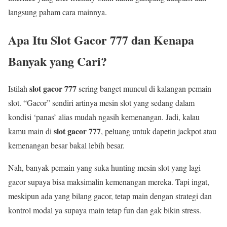
langsung paham cara mainnya.
Apa Itu Slot Gacor 777 dan Kenapa
Banyak yang Cari?
slot gacor 777
Istilah
sering banget muncul di kalangan pemain
slot. “Gacor” sendiri artinya mesin slot yang sedang dalam
kondisi ‘panas’ alias mudah ngasih kemenangan. Jadi, kalau
slot gacor 777
kamu main di
, peluang untuk dapetin jackpot atau
kemenangan besar bakal lebih besar.
Nah, banyak pemain yang suka hunting mesin slot yang lagi
gacor supaya bisa maksimalin kemenangan mereka. Tapi ingat,
meskipun ada yang bilang gacor, tetap main dengan strategi dan
kontrol modal ya supaya main tetap fun dan gak bikin stress.