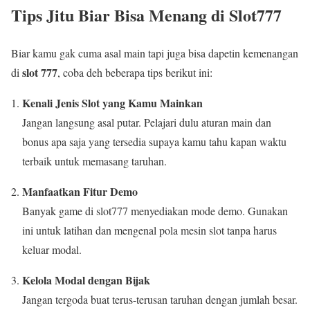
Tips Jitu Biar Bisa Menang di Slot777
Biar kamu gak cuma asal main tapi juga bisa dapetin kemenangan
slot 777
di
, coba deh beberapa tips berikut ini:
Kenali Jenis Slot yang Kamu Mainkan
Jangan langsung asal putar. Pelajari dulu aturan main dan
bonus apa saja yang tersedia supaya kamu tahu kapan waktu
terbaik untuk memasang taruhan.
Manfaatkan Fitur Demo
Banyak game di slot777 menyediakan mode demo. Gunakan
ini untuk latihan dan mengenal pola mesin slot tanpa harus
keluar modal.
Kelola Modal dengan Bijak
Jangan tergoda buat terus-terusan taruhan dengan jumlah besar.