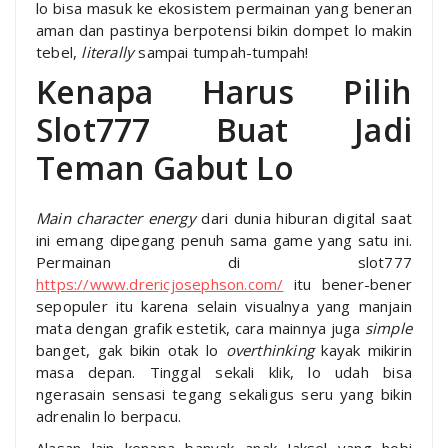
lo bisa masuk ke ekosistem permainan yang beneran
aman dan pastinya berpotensi bikin dompet lo makin
tebel,
literally
sampai tumpah-tumpah!
Kenapa Harus Pilih
Slot777 Buat Jadi
Teman Gabut Lo
Main character energy
dari dunia hiburan digital saat
ini emang dipegang penuh sama game yang satu ini.
Permainan di slot777
https://www.drericjosephson.com/
itu bener-bener
sepopuler itu karena selain visualnya yang manjain
mata dengan grafik estetik, cara mainnya juga
simple
banget, gak bikin otak lo
overthinking
kayak mikirin
masa depan. Tinggal sekali klik, lo udah bisa
ngerasain sensasi tegang sekaligus seru yang bikin
adrenalin lo berpacu.