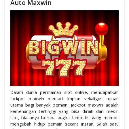
Auto Maxwin
Dalam dunia permainan slot online, mendapatkan
jackpot maxwin menjadi impian sekaligus tujuan
utama bagi banyak pemain. Jackpot maxwin adalah
kemenangan tertinggi yang bisa diraih dari mesin
slot, biasanya berupa angka fantastis yang mampu
mengubah hidup pemain secara instan. Salah satu