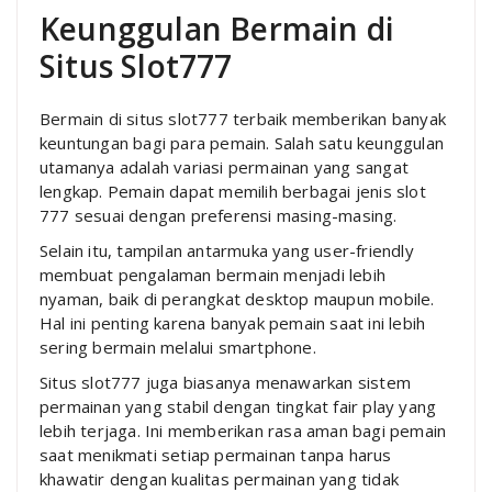
Keunggulan Bermain di
Situs Slot777
Bermain di situs slot777 terbaik memberikan banyak
keuntungan bagi para pemain. Salah satu keunggulan
utamanya adalah variasi permainan yang sangat
lengkap. Pemain dapat memilih berbagai jenis slot
777 sesuai dengan preferensi masing-masing.
Selain itu, tampilan antarmuka yang user-friendly
membuat pengalaman bermain menjadi lebih
nyaman, baik di perangkat desktop maupun mobile.
Hal ini penting karena banyak pemain saat ini lebih
sering bermain melalui smartphone.
Situs slot777 juga biasanya menawarkan sistem
permainan yang stabil dengan tingkat fair play yang
lebih terjaga. Ini memberikan rasa aman bagi pemain
saat menikmati setiap permainan tanpa harus
khawatir dengan kualitas permainan yang tidak