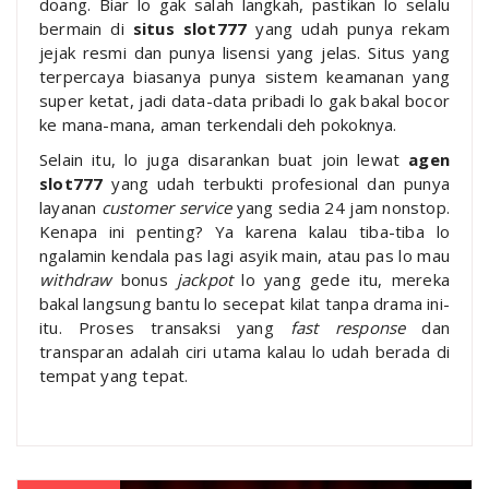
doang. Biar lo gak salah langkah, pastikan lo selalu
bermain di
situs slot777
yang udah punya rekam
jejak resmi dan punya lisensi yang jelas. Situs yang
terpercaya biasanya punya sistem keamanan yang
super ketat, jadi data-data pribadi lo gak bakal bocor
ke mana-mana, aman terkendali deh pokoknya.
Selain itu, lo juga disarankan buat join lewat
agen
slot777
yang udah terbukti profesional dan punya
layanan
customer service
yang sedia 24 jam nonstop.
Kenapa ini penting? Ya karena kalau tiba-tiba lo
ngalamin kendala pas lagi asyik main, atau pas lo mau
withdraw
bonus
jackpot
lo yang gede itu, mereka
bakal langsung bantu lo secepat kilat tanpa drama ini-
itu. Proses transaksi yang
fast response
dan
transparan adalah ciri utama kalau lo udah berada di
tempat yang tepat.