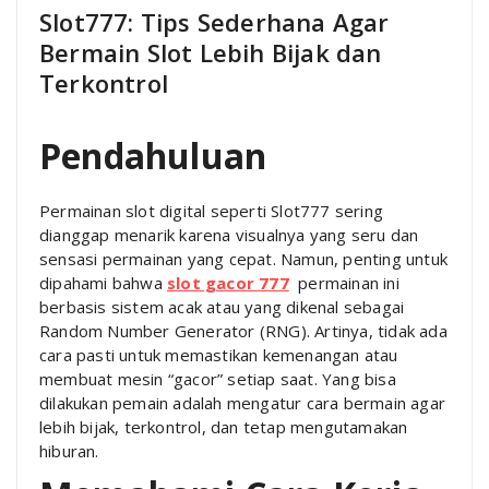
Slot777: Tips Sederhana Agar
Bermain Slot Lebih Bijak dan
Terkontrol
Pendahuluan
Permainan slot digital seperti Slot777 sering
dianggap menarik karena visualnya yang seru dan
sensasi permainan yang cepat. Namun, penting untuk
dipahami bahwa
slot gacor 777
permainan ini
berbasis sistem acak atau yang dikenal sebagai
Random Number Generator (RNG). Artinya, tidak ada
cara pasti untuk memastikan kemenangan atau
membuat mesin “gacor” setiap saat. Yang bisa
dilakukan pemain adalah mengatur cara bermain agar
lebih bijak, terkontrol, dan tetap mengutamakan
hiburan.