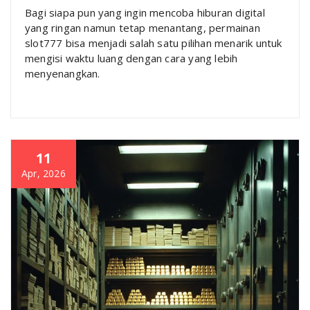
Bagi siapa pun yang ingin mencoba hiburan digital
yang ringan namun tetap menantang, permainan
slot777 bisa menjadi salah satu pilihan menarik untuk
mengisi waktu luang dengan cara yang lebih
menyenangkan.
11
Apr, 2026