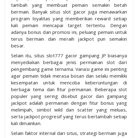
tambah yang membuat pemain semakin betah
bermain. Banyak situs slot gacor juga menawarkan
program loyalitas yang memberikan reward setiap
kali pemain mencapai target tertentu. Dengan
adanya bonus dan promosi ini, peluang pemain untuk
terus bermain dan meraih jackpot pun semakin
besar.
Selain itu, situs slot777 gacor gampang JP biasanya
menyediakan berbagai jenis permainan slot dari
pengembang game ternama. Variasi game ini penting
agar pemain tidak merasa bosan dan selalu memiliki
kesempatan untuk mencoba keberuntungan di
berbagai tema dan fitur permainan. Beberapa slot
populer yang sering disebut gacor dan gampang
jackpot adalah permainan dengan fitur bonus yang
melimpah, simbol wild dan scatter yang meluas,
serta jackpot progresif yang terus bertambah setiap
kali dimainkan.
Selain faktor internal dari situs, strategi bermain juga