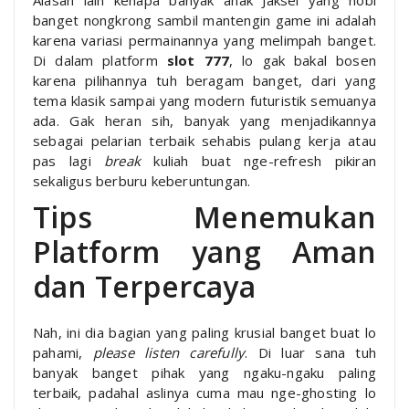
Alasan lain kenapa banyak anak Jaksel yang hobi
banget nongkrong sambil mantengin game ini adalah
karena variasi permainannya yang melimpah banget.
Di dalam platform
slot 777
, lo gak bakal bosen
karena pilihannya tuh beragam banget, dari yang
tema klasik sampai yang modern futuristik semuanya
ada. Gak heran sih, banyak yang menjadikannya
sebagai pelarian terbaik sehabis pulang kerja atau
pas lagi
break
kuliah buat nge-refresh pikiran
sekaligus berburu keberuntungan.
Tips Menemukan
Platform yang Aman
dan Terpercaya
Nah, ini dia bagian yang paling krusial banget buat lo
pahami,
please listen carefully
. Di luar sana tuh
banyak banget pihak yang ngaku-ngaku paling
terbaik, padahal aslinya cuma mau nge-ghosting lo