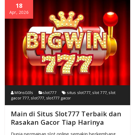
18
Apr, 2026
M0nsG0ls
slot777
situs slot777
,
slot 777
,
slot
gacor 777
,
slot777
,
slot777 gacor
Main di Situs Slot777 Terbaik dan
Rasakan Gacor Tiap Harinya
Dunia permainan slot online semakin berkembang