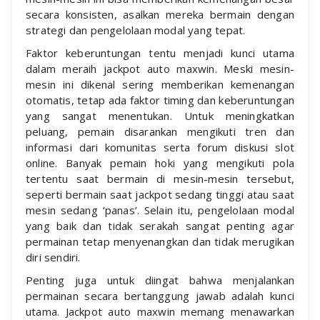
secara konsisten, asalkan mereka bermain dengan
strategi dan pengelolaan modal yang tepat.
Faktor keberuntungan tentu menjadi kunci utama
dalam meraih jackpot auto maxwin. Meski mesin-
mesin ini dikenal sering memberikan kemenangan
otomatis, tetap ada faktor timing dan keberuntungan
yang sangat menentukan. Untuk meningkatkan
peluang, pemain disarankan mengikuti tren dan
informasi dari komunitas serta forum diskusi slot
online. Banyak pemain hoki yang mengikuti pola
tertentu saat bermain di mesin-mesin tersebut,
seperti bermain saat jackpot sedang tinggi atau saat
mesin sedang ‘panas’. Selain itu, pengelolaan modal
yang baik dan tidak serakah sangat penting agar
permainan tetap menyenangkan dan tidak merugikan
diri sendiri.
Penting juga untuk diingat bahwa menjalankan
permainan secara bertanggung jawab adalah kunci
utama. Jackpot auto maxwin memang menawarkan