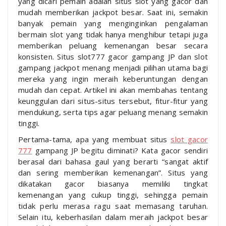
yang dicari pemain adalah situs slot yang gacor dan
mudah memberikan jackpot besar. Saat ini, semakin
banyak pemain yang menginginkan pengalaman
bermain slot yang tidak hanya menghibur tetapi juga
memberikan peluang kemenangan besar secara
konsisten. Situs slot777 gacor gampang JP dan slot
gampang jackpot menang menjadi pilihan utama bagi
mereka yang ingin meraih keberuntungan dengan
mudah dan cepat. Artikel ini akan membahas tentang
keunggulan dari situs-situs tersebut, fitur-fitur yang
mendukung, serta tips agar peluang menang semakin
tinggi.
Pertama-tama, apa yang membuat situs
slot gacor
777
gampang JP begitu diminati? Kata gacor sendiri
berasal dari bahasa gaul yang berarti “sangat aktif
dan sering memberikan kemenangan”. Situs yang
dikatakan gacor biasanya memiliki tingkat
kemenangan yang cukup tinggi, sehingga pemain
tidak perlu merasa ragu saat memasang taruhan.
Selain itu, keberhasilan dalam meraih jackpot besar