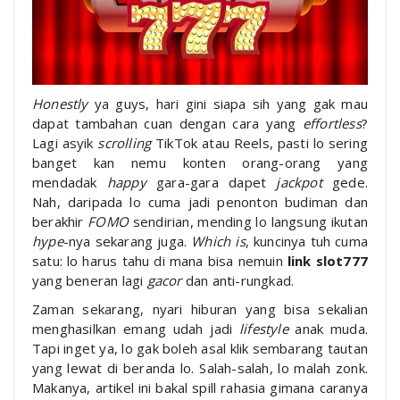
Honestly
ya guys, hari gini siapa sih yang gak mau
dapat tambahan cuan dengan cara yang
effortless
?
Lagi asyik
scrolling
TikTok atau Reels, pasti lo sering
banget kan nemu konten orang-orang yang
mendadak
happy
gara-gara dapet
jackpot
gede.
Nah, daripada lo cuma jadi penonton budiman dan
berakhir
FOMO
sendirian, mending lo langsung ikutan
hype
-nya sekarang juga.
Which is
, kuncinya tuh cuma
satu: lo harus tahu di mana bisa nemuin
link slot777
yang beneran lagi
gacor
dan anti-rungkad.
Zaman sekarang, nyari hiburan yang bisa sekalian
menghasilkan emang udah jadi
lifestyle
anak muda.
Tapi inget ya, lo gak boleh asal klik sembarang tautan
yang lewat di beranda lo. Salah-salah, lo malah zonk.
Makanya, artikel ini bakal spill rahasia gimana caranya