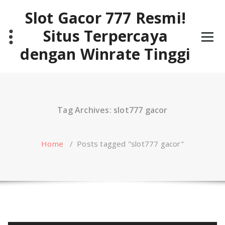
Skip
Slot Gacor 777 Resmi!
to
content
Situs Terpercaya
dengan Winrate Tinggi
Tag Archives: slot777 gacor
Home
/
Posts tagged "slot777 gacor"