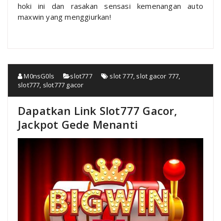
hoki ini dan rasakan sensasi kemenangan auto
maxwin yang menggiurkan!
M0nsG0ls
slot777
slot 777
,
slot gacor 777
,
slot777
,
slot777 gacor
Dapatkan Link Slot777 Gacor,
Jackpot Gede Menanti